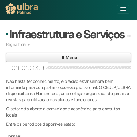
Alterar Unidade
Infraestrutura e Serviços
Buscar
Página Inicial
»
Já sou Aluno
Menu
Matricule-se
Hemeroteca
Educação Básica
Não basta ter conhecimento, é preciso estar sempre bem
Graduação
informado para conquistar o sucesso profissional. O CEULP/ULBRA
Pós-graduação
disponibiliza na Hemeroteca, uma coleção organizada de jornais e
Educação a Distância
revistas para utilização dos alunos e funcionários.
Pesquisa
O setor está aberto à comunidade acadêmica para consultas
Extensão
locais.
Infraestrutura e Serviços
Entre os periódicos disponíves estão:
Inovação
Sobre a ULBRA
Jornais