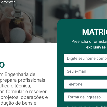
 Semestres
MATRI
Preencha o formulá
exclusivas
SO
em Engenharia de
repara profissionais
fica e técnica,
ar, formular e resolver
 projetos, operações e
odução de bens e
Ao enviar, autorizo o uso dos dado