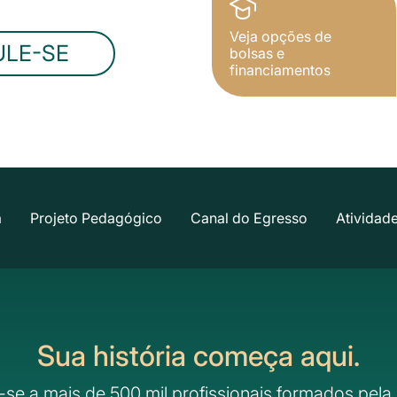
Veja opções de
ULE-SE
bolsas e
financiamentos
a
Projeto Pedagógico
Canal do Egresso
Atividad
Sua história começa aqui.
-se a mais de 500 mil profissionais formados pela 