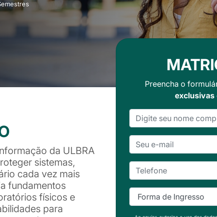
Semestres
MATRI
Preencha o formulá
exclusivas
SO
Informação da ULBRA
proteger sistemas,
rio cada vez mais
ia fundamentos
ratórios físicos e
abilidades para
Ao enviar, autorizo o uso dos dado