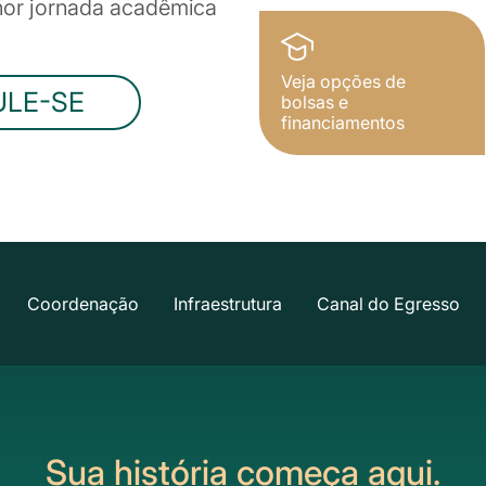
lhor jornada acadêmica
Veja opções de
ULE-SE
bolsas e
financiamentos
Coordenação
Infraestrutura
Canal do Egresso
Sua história começa aqui.