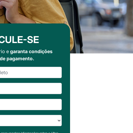
CULE-SE
rio e
garanta condições
 de pagamento.
s para receber informações sobre a Ulbra