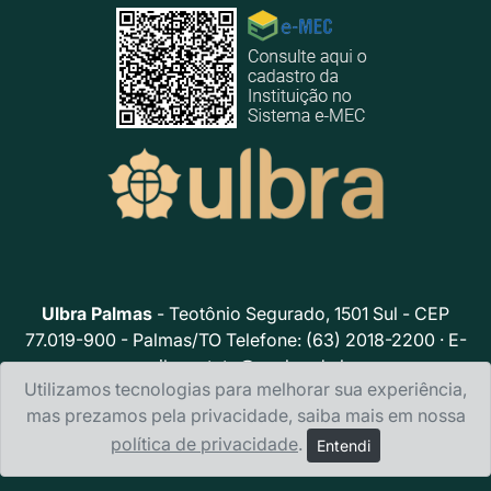
Ulbra Palmas
- Teotônio Segurado, 1501 Sul - CEP
77.019-900 - Palmas/TO Telefone: (63) 2018-2200 · E-
mail:
contato@ceulp.edu.br
Utilizamos tecnologias para melhorar sua experiência,
Política de privacidade
mas prezamos pela privacidade, saiba mais em nossa
política de privacidade
.
Entendi