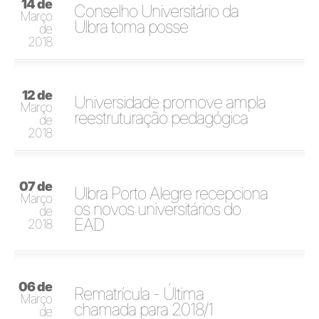
14 de
Conselho Universitário da
Março
Ulbra toma posse
de
2018
12 de
Universidade promove ampla
Março
reestruturação pedagógica
de
2018
07 de
Ulbra Porto Alegre recepciona
Março
os novos universitários do
de
EAD
2018
06 de
Rematrícula - Última
Março
chamada para 2018/1
de