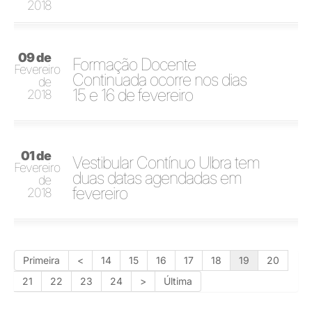
2018
09 de
Formação Docente
Fevereiro
Continuada ocorre nos dias
de
15 e 16 de fevereiro
2018
01 de
Vestibular Contínuo Ulbra tem
Fevereiro
duas datas agendadas em
de
fevereiro
2018
Primeira
<
14
15
16
17
18
19
20
21
22
23
24
>
Última