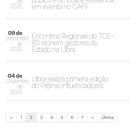
de
em evento no CAFF
2025
09 de
Encontros Regionais do TCE-
Dezembro
RS reúnem gestores do
de
Estado na Ulbra
2025
04 de
Ulbra realiza primeira edição
Dezembro
do Prêmio Influenciadores
de
2025
<
1
2
3
4
5
6
7
>
Última