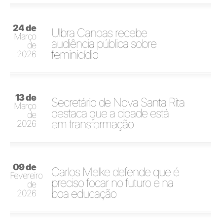
24 de
Ulbra Canoas recebe
Março
audiência pública sobre
de
feminicídio
2026
13 de
Secretário de Nova Santa Rita
Março
destaca que a cidade está
de
em transformação
2026
09 de
Carlos Melke defende que é
Fevereiro
preciso focar no futuro e na
de
boa educação
2026