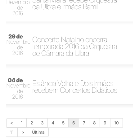
Dezembro
da Ulbra e irmãos Ramil
de
2016
29 de
Concerto Natalino encerra
Novembro
temporada 2016 da Orquestra
de
de Câmara da Ulbra
2016
04 de
Estância Velha e Dois Irmãos
Novembro
recebem Concertos Didáticos
de
2016
<
1
2
3
4
5
6
7
8
9
10
11
>
Última