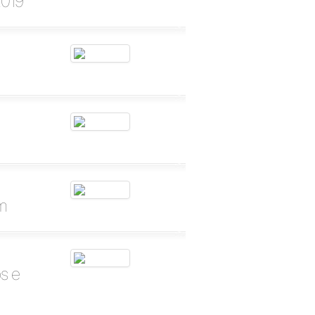
2019
em
os e