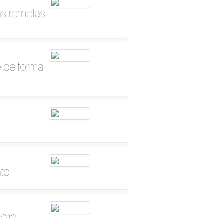
as remotas
e de forma
nto