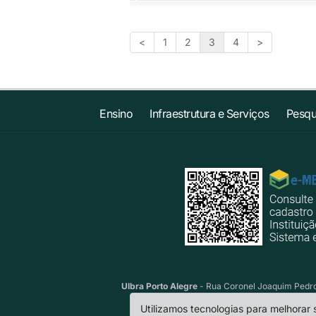
<
1
2
3
4
>
Ensino
Infraestrutura e Serviços
Pesqu
Ulbra Porto Alegre
- Rua Coronel Joaquim Pedro 
Utilizamos tecnologias para melhorar