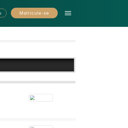
Matricule-se
o