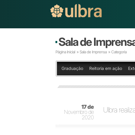
Sala de Imprens
Página Inicial
»
Sala de Imprensa
» Categoria
Graduação
Reitoria em ação
Ext
17 de
Ulbra real
Novembro de
2020