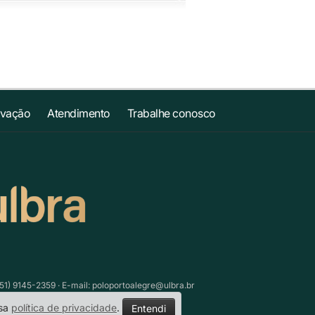
ovação
Atendimento
Trabalhe conosco
51) 9145-2359 · E-mail:
poloportoalegre@ulbra.br
ssa
política de privacidade
.
Entendi