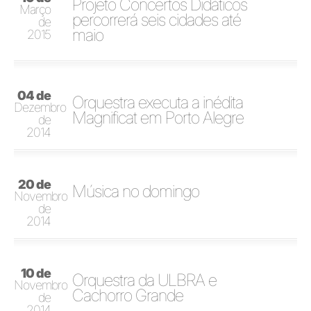
Projeto Concertos Didáticos
Março
percorrerá seis cidades até
de
maio
2015
04 de
Orquestra executa a inédita
Dezembro
Magnificat em Porto Alegre
de
2014
20 de
Música no domingo
Novembro
de
2014
10 de
Orquestra da ULBRA e
Novembro
Cachorro Grande
de
2014