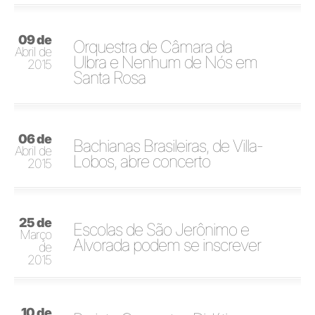
09 de
Orquestra de Câmara da
Abril de
Ulbra e Nenhum de Nós em
2015
Santa Rosa
06 de
Bachianas Brasileiras, de Villa-
Abril de
Lobos, abre concerto
2015
25 de
Escolas de São Jerônimo e
Março
Alvorada podem se inscrever
de
2015
10 de