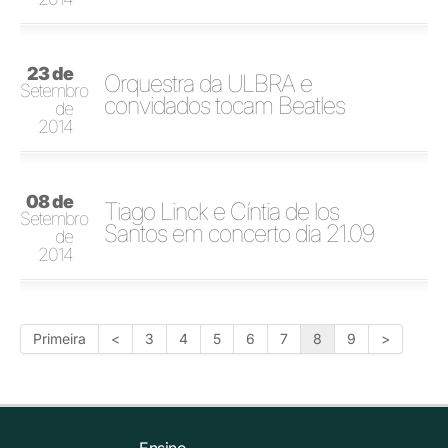
23 de
Orquestra da ULBRA e
Setembro
convidados tocam Beatles
de
2014
08 de
Tiago Linck e Cíntia de los
Setembro
Santos em concerto dia 21.09
de
2014
Primeira
<
3
4
5
6
7
8
9
>