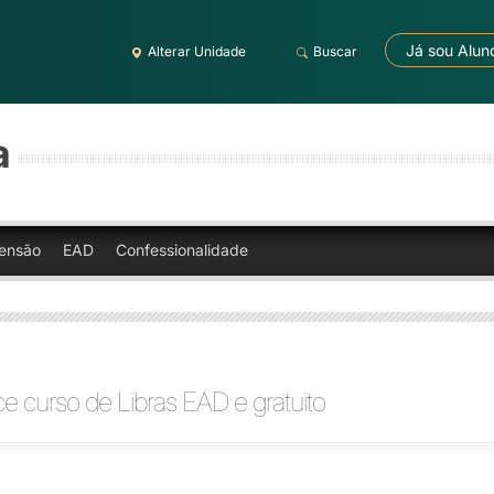
Já sou Alun
Alterar Unidade
Buscar
a
ensão
EAD
Confessionalidade
ce curso de Libras EAD e gratuito