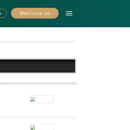
Matricule-se
o