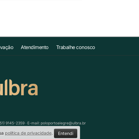
ovação
Atendimento
Trabalhe conosco
51) 9145-2359 · E-mail:
poloportoalegre@ulbra.br
ssa
política de privacidade
.
Entendi