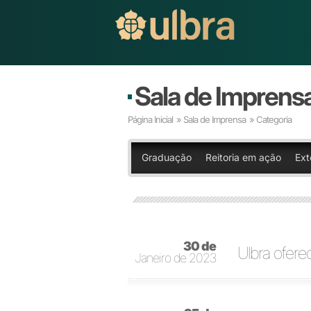
Sala de Imprens
Página Inicial
»
Sala de Imprensa
» Categoria
Graduação
Reitoria em ação
Ext
30 de
Ulbra ofere
Janeiro de 2023