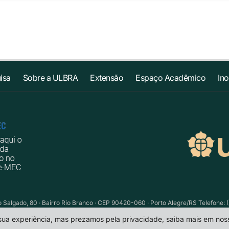
isa
Sobre a ULBRA
Extensão
Espaço Acadêmico
In
Salgado, 80 · Bairro Rio Branco · CEP 90420-060 · Porto Alegre/RS Telefone: (
 sua experiência, mas prezamos pela privacidade, saiba mais em no