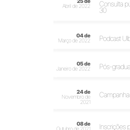
25 de
Consulta pú
Abril de 2022
30
04 de
Podcast Ulb
Março de 2022
05 de
Pós-gradua
Janeiro de 2022
24 de
Campanha d
Novembro de
2021
08 de
Inscrições 
Outubro de 2021