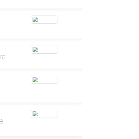
ra
re