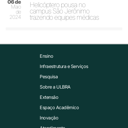
06 de
Helicóptero pousa no
Maio
campus São Jerônimo
de
trazendo equipes médicas
2024
Ensino
Infraestrutura e Serviços
Pesquisa
Sobre a ULBRA
Extensão
Espaço Acadêmico
Inovação