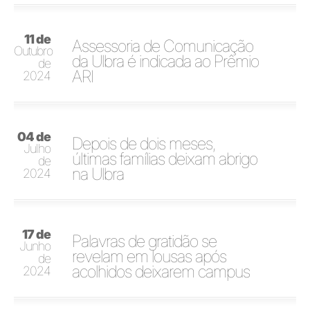
11 de
Assessoria de Comunicação
Outubro
da Ulbra é indicada ao Prêmio
de
ARI
2024
04 de
Depois de dois meses,
Julho
últimas famílias deixam abrigo
de
na Ulbra
2024
17 de
Palavras de gratidão se
Junho
revelam em lousas após
de
acolhidos deixarem campus
2024