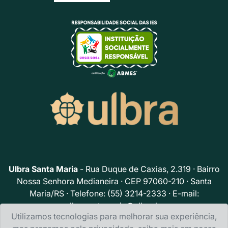
Ulbra Santa Maria
- Rua Duque de Caxias, 2.319 · Bairro
Nossa Senhora Medianeira · CEP 97060-210 · Santa
Maria/RS · Telefone: (55) 3214-2333 · E-mail:
ulbrasantamaria@ulbra.br
Utilizamos tecnologias para melhorar sua experiência,
Política de privacidade