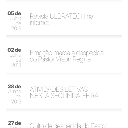
05 de
Revista ULBRATECH na
Julho
internet
de
2013
02 de
Emoção marca a despedida
Julho
do Pastor Vilson Regina
de
2013
28 de
ATIVIDADES LETIVAS
Junho
NESTA SEGUNDA-FEIRA
de
2013
27 de
Culto de despedida do Pastor
Junho