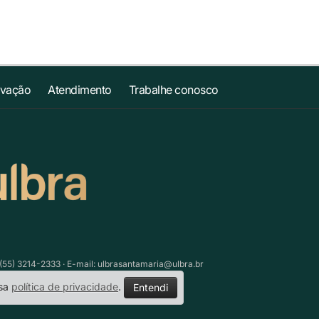
ovação
Atendimento
Trabalhe conosco
(55) 3214-2333 · E-mail:
ulbrasantamaria@ulbra.br
ssa
política de privacidade
.
Entendi