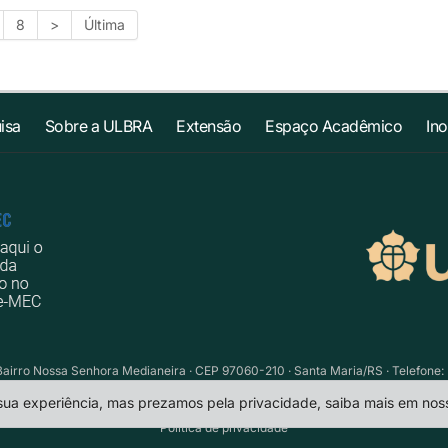
8
>
Última
isa
Sobre a ULBRA
Extensão
Espaço Acadêmico
In
Bairro Nossa Senhora Medianeira · CEP 97060-210 · Santa Maria/RS · Telefone: 
 sua experiência, mas prezamos pela privacidade, saiba mais em no
Política de privacidade