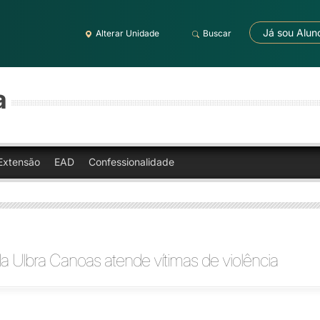
Já sou Alun
Alterar Unidade
Buscar
a
Extensão
EAD
Confessionalidade
da Ulbra Canoas atende vítimas de violência