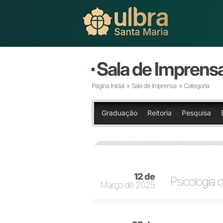
Sala de Imprens
Página Inicial
»
Sala de Imprensa
» Categoria
Graduação
Reitoria
Pesquisa
12 de
Psicologia 
Março de 2025