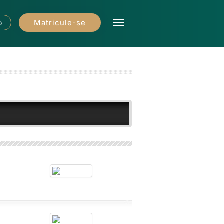
Matricule-se
o