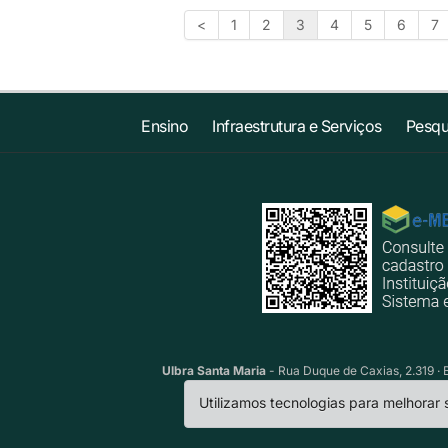
<
1
2
3
4
5
6
7
Ensino
Infraestrutura e Serviços
Pesqu
Ulbra Santa Maria
- Rua Duque de Caxias, 2.319 · 
Utilizamos tecnologias para melhorar