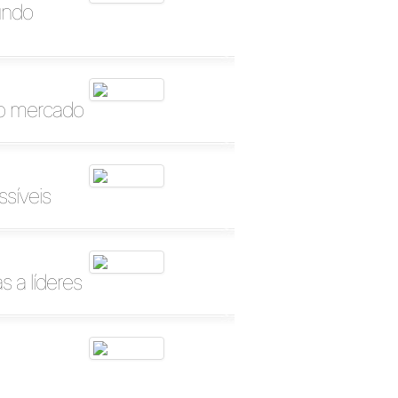
undo
no mercado
ssíveis
 a líderes