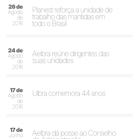
26 de
Planest reforça a unidade de
Agosto
trabalho das mantidas em
de
todo o Brasil
2016
24 de
Aelbra reúne dirigentes das
Agosto
suas unidades
de
2016
17 de
Ulbra comemora 44 anos
Agosto
de
2016
17 de
Aelbra dá posse ao Conselho
Junho