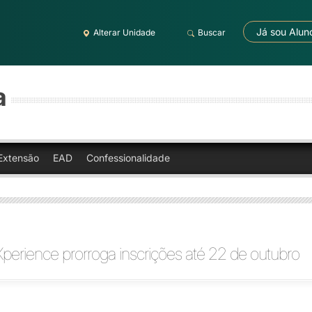
Já sou Alun
Alterar Unidade
Buscar
a
Extensão
EAD
Confessionalidade
perience prorroga inscrições até 22 de outubro