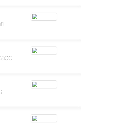
ri
cado
s