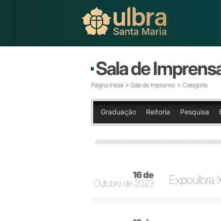
Sala de Imprens
Página Inicial
»
Sala de Imprensa
» Categoria
Graduação
Reitoria
Pesquisa
16 de
Expoulbra X
Outubro de 2023