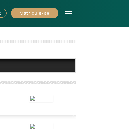
Matricule-se
o