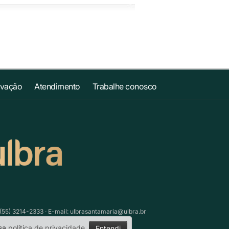
ovação
Atendimento
Trabalhe conosco
(55) 3214-2333 · E-mail:
ulbrasantamaria@ulbra.br
ssa
política de privacidade
.
Entendi