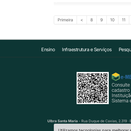
Primeira
<
8
9
10
11
Ensino
Infraestrutura e Serviços
Pesqu
Ulbra Santa Maria
- Rua Duque de Caxias, 2.319 · 
Utilizamos tecnologias para melhorar