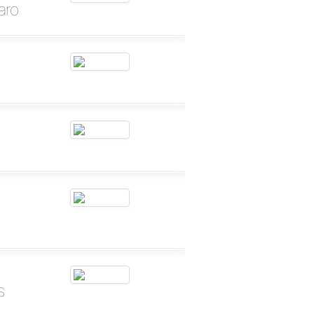
aro
s