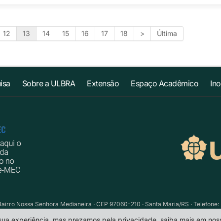
12
13
14
15
16
17
18
>
Última
isa
Sobre a ULBRA
Extensão
Espaço Acadêmico
In
Bairro Nossa Senhora Medianeira · CEP 97060-210 · Santa Maria/RS · Telefone: 
 sua experiência, mas prezamos pela privacidade, saiba mais em no