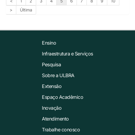
<
1
2
3
4
5
6
7
8
9
10
>
Última
Ensino
Infraestrutura e Serviços
Pesquisa
Sobre a ULBRA
Extensão
Espaço Acadêmico
Inovação
Atendimento
Trabalhe conosco