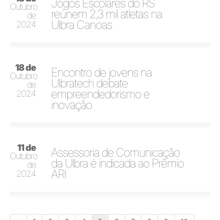
Jogos Escolares do RS
Outubro
reúnem 2,3 mil atletas na
de
Ulbra Canoas
2024
18 de
Encontro de jovens na
Outubro
Ulbratech debate
de
empreendedorismo e
2024
inovação
11 de
Assessoria de Comunicação
Outubro
da Ulbra é indicada ao Prêmio
de
ARI
2024