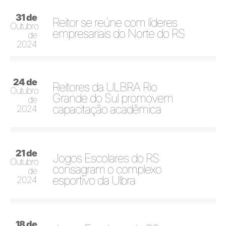
31 de
Reitor se reúne com líderes
Outubro
empresariais do Norte do RS
de
2024
24 de
Reitores da ULBRA Rio
Outubro
Grande do Sul promovem
de
capacitação acadêmica
2024
21 de
Jogos Escolares do RS
Outubro
consagram o complexo
de
esportivo da Ulbra
2024
18 de