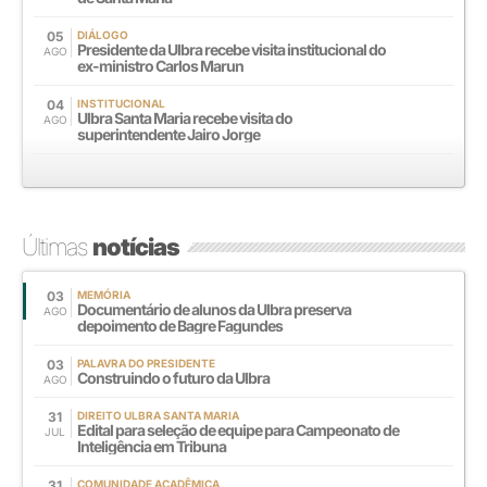
05
DIÁLOGO
Presidente da Ulbra recebe visita institucional do
AGO
ex-ministro Carlos Marun
04
INSTITUCIONAL
Ulbra Santa Maria recebe visita do
AGO
superintendente Jairo Jorge
Últimas
notícias
03
MEMÓRIA
Documentário de alunos da Ulbra preserva
AGO
depoimento de Bagre Fagundes
03
PALAVRA DO PRESIDENTE
Construindo o futuro da Ulbra
AGO
31
DIREITO ULBRA SANTA MARIA
Edital para seleção de equipe para Campeonato de
JUL
Inteligência em Tribuna
31
COMUNIDADE ACADÊMICA