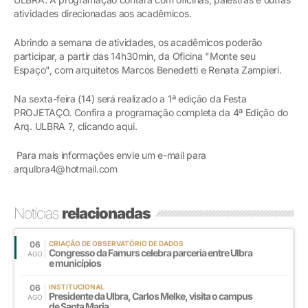
atividades direcionadas aos acadêmicos.
Abrindo a semana de atividades, os acadêmicos poderão
participar, a partir das 14h30min, da Oficina "Monte seu
Espaço", com arquitetos Marcos Benedetti e Renata Zampieri.
Na sexta-feira (14) será realizado a 1ª edição da Festa
PROJETAÇO. Confira a programação completa da 4ª Edição do
Arq. ULBRA ?, clicando aqui.
Para mais informações envie um e-mail para
arqulbra4@hotmail.com
Notícias
relacionadas
06
CRIAÇÃO DE OBSERVATÓRIO DE DADOS
Congresso da Famurs celebra parceria entre Ulbra
AGO
e municípios
06
INSTITUCIONAL
Presidente da Ulbra, Carlos Melke, visita o campus
AGO
de Santa Maria