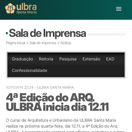
Alterar Unidade
Sala de Imprensa
Buscar
Página Inicial
»
Sala de Imprensa
» Notícia
Já sou Aluno
Matricule-se
Graduação
Reitoria
Pesquisa
Extensão
EAD
Confessionalidade
Educação Básica
Graduação
Pós-graduação
10/11/2014 22:24
- ULBRA SANTA MARIA
4ª Edição do ARQ.
Educação a Distância
Pesquisa
ULBRA inicia dia 12.11
Extensão
Infraestrutura e Serviços
O curso de Arquitetura e Urbanismo da ULBRA Santa Maria
Inovação
realiza na próxima quarta-feira, dia 12.11, a 4ª Edição do Arq.
Sobre a ULBRA
ULBRA. A programação contará com oficinas, palestras e outras