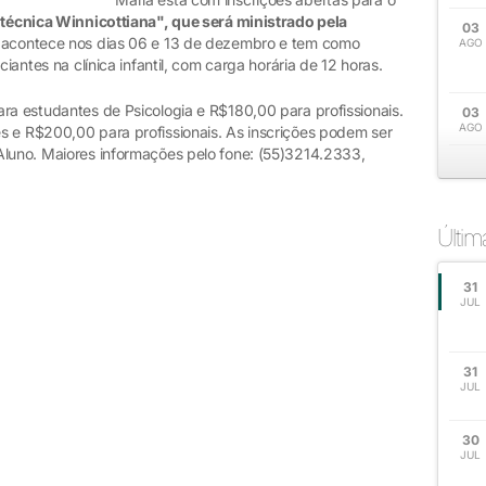
a técnica Winnicottiana",
que será
ministrado pela
03
o acontece nos dias 06 e 13 de dezembro e tem como
AGO
ciantes na clínica infantil, com carga horária de 12 horas.
ra estudantes de Psicologia e R$180,00 para profissionais.
03
AGO
s e R$200,00 para profissionais. As inscrições podem ser
Aluno. Maiores informações pelo fone: (55)3214.2333,
Últi
31
JUL
31
JUL
30
JUL