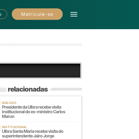
Matricule-se
o
ias
relacionadas
DIÁLOGO
Presidente da Ulbra recebe visita
institucional do ex-ministro Carlos
Marun
INSTITUCIONAL
Ulbra Santa Maria recebe visita do
superintendente Jairo Jorge