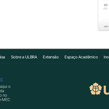
30
JUL
ver
isa
Sobre a ULBRA
Extensão
Espaço Acadêmico
In