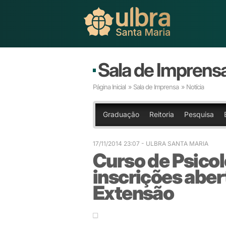
Sala de Imprens
Página Inicial
»
Sala de Imprensa
» Notícia
Graduação
Reitoria
Pesquisa
17/11/2014 23:07
- ULBRA SANTA MARIA
Curso de Psico
inscrições aber
Extensão