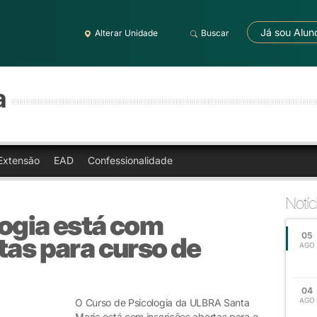
Já sou Alun
Alterar Unidade
Buscar
a
Extensão
EAD
Confessionalidade
Notíc
logia está com
05
tas para curso de
AGO
04
AGO
O Curso de Psicologia da ULBRA Santa
Maria está com inscrições abertas para o