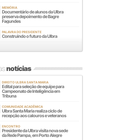
MEMÓRIA
Documentário de alunos da Ulbra
preserva depoimento de Bagre
Fagundes
PALAVRA DO PRESIDENTE
Construindo o futuro da Ulbra
mas
notícias
DIREITO ULBRA SANTA MARIA
Edital para seleção de equipe para
Campeonato de Inteligência em
Tribuna
COMUNIDADE ACADÊMICA
Ulbra Santa Maria realiza ciclo de
recepção aos calouros e veteranos
ENCONTRO
Presidente da Ulbra visita nova sede
da Rede Pampa, em Porto Alegre