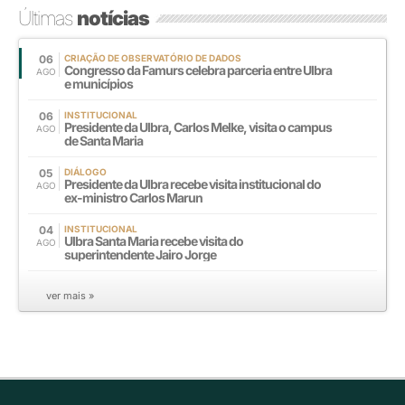
Últimas
notícias
06
CRIAÇÃO DE OBSERVATÓRIO DE DADOS
Congresso da Famurs celebra parceria entre Ulbra
AGO
e municípios
06
INSTITUCIONAL
Presidente da Ulbra, Carlos Melke, visita o campus
AGO
de Santa Maria
05
DIÁLOGO
Presidente da Ulbra recebe visita institucional do
AGO
ex-ministro Carlos Marun
04
INSTITUCIONAL
Ulbra Santa Maria recebe visita do
AGO
superintendente Jairo Jorge
ver mais »