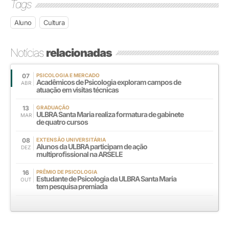
Tags
Aluno
Cultura
Notícias
relacionadas
07
PSICOLOGIA E MERCADO
Acadêmicos de Psicologia exploram campos de
ABR
atuação em visitas técnicas
13
GRADUAÇÃO
ULBRA Santa Maria realiza formatura de gabinete
MAR
de quatro cursos
08
EXTENSÃO UNIVERSITÁRIA
Alunos da ULBRA participam de ação
DEZ
multiprofissional na ARSELE
16
PRÊMIO DE PSICOLOGIA
Estudante de Psicologia da ULBRA Santa Maria
OUT
tem pesquisa premiada