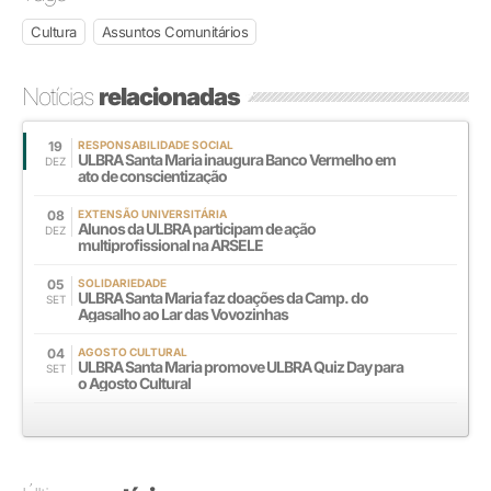
Cultura
Assuntos Comunitários
Notícias
relacionadas
19
RESPONSABILIDADE SOCIAL
ULBRA Santa Maria inaugura Banco Vermelho em
DEZ
ato de conscientização
08
EXTENSÃO UNIVERSITÁRIA
Alunos da ULBRA participam de ação
DEZ
multiprofissional na ARSELE
05
SOLIDARIEDADE
ULBRA Santa Maria faz doações da Camp. do
SET
Agasalho ao Lar das Vovozinhas
04
AGOSTO CULTURAL
ULBRA Santa Maria promove ULBRA Quiz Day para
SET
o Agosto Cultural