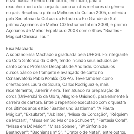
nova música e tendo contribuído, em muito, para o
reconhecimento do conjunto como um dos melhores do gênero
no país. Recebeu o prêmio Melhores da Cultura 2005, conferido
pela Secretaria da Cultura do Estado do Rio Grande do Sul,
prêmio Açorianos de Melhor CD Instrumental em 2006, e premio
Açorianos de Melhor Espetáculo 2008 com o Show "Beatles -
Magical Classical Tour".
Elisa Machado
A soprano Elisa Machado é graduada pela UFRGS. Foi integrante
do Coro Sinfônico da OSPA, tendo iniciado seus estudos de
canto com o Professor Decápolis de Andrade. Concluiu os
cursos básico de trompete e avançado de canto no
Conservatório Pablo Komlós (OSPA). Teve também como
orientadores Laura de Souza, Carlos Rodriguez e, mais
recentemente, Juremir Vieira. Tem atuado na preparação de
coros (Universitário da Ulbra, Allegro e Unisinos), paralelamente à
carreira de cantora. Entre o repertório executado com orquestra
nos últimos anos estão "Bastien und Bastienne", "A Flauta
Mágica", "Exsultate", "Jubilate", "Missa da Coroação", "Réquiem
de Mozart", "Missa em Sol Maior de Schubert"; "Fantasia Coral",
"Missa em Dó Maior", "Missa Solene", "9ª Sinfonia de
Beethoven"; "Bachianas nº 5", "Oratório de Natal", entre outros.