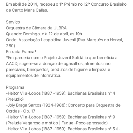
Em abril de 2014, recebeu o 1º Prêmio no 12º Concurso Brasileiro
de Canto Maria Callas.
Serviço
Orquestra de Câmara da ULBRA
Quando: Domingo, dia 12 de abril, às 19h
Onde: Associação Leopoldina Juvenil (Rua Marquês do Herval,
280)
Entrada Franca*
*Em parceria com o Projeto Juvenil Solidário que beneficia a
AACD, sugere-se a doação de agasalhos, alimentos não
perecíveis, brinquedos, produtos de higiene e limpeza e
equipamentos de informática.
Programa
-Heitor Villa-Lobos (1887 -1959): Bachianas Brasileiras n° 4
(Preludio)
-Joly Braga Santos (1924-1988): Concerto para Orquestra de
Cordas - Op. 17
-Heitor Villa-Lobos (1887 -1959): Bachianas Brasileiras n° 9
(Prelude Vagaroso e místico | Fugue -Poco apressado)
-Heitor Villa-Lobos (1887 -1959): Bachianas Brasileiras n° 5 (I-