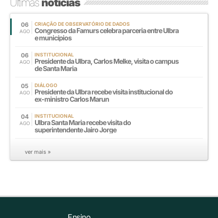
Últimas
notícias
06
CRIAÇÃO DE OBSERVATÓRIO DE DADOS
Congresso da Famurs celebra parceria entre Ulbra
AGO
e municípios
06
INSTITUCIONAL
Presidente da Ulbra, Carlos Melke, visita o campus
AGO
de Santa Maria
05
DIÁLOGO
Presidente da Ulbra recebe visita institucional do
AGO
ex-ministro Carlos Marun
04
INSTITUCIONAL
Ulbra Santa Maria recebe visita do
AGO
superintendente Jairo Jorge
ver mais »
Ensino