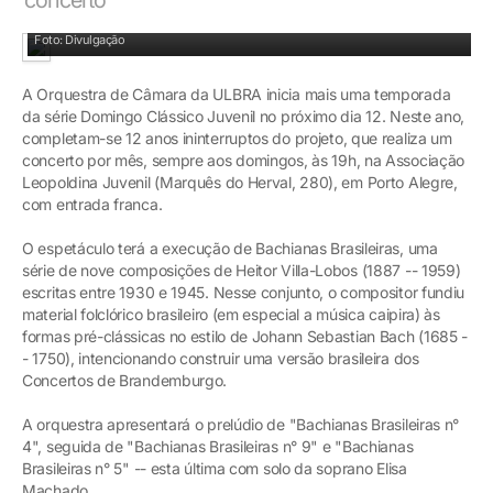
Maestro Tiago Flores
Foto: Divulgação
A Orquestra de Câmara da ULBRA inicia mais uma temporada
da série Domingo Clássico Juvenil no próximo dia 12. Neste ano,
completam-se 12 anos ininterruptos do projeto, que realiza um
concerto por mês, sempre aos domingos, às 19h, na Associação
Leopoldina Juvenil (Marquês do Herval, 280), em Porto Alegre,
com entrada franca.
O espetáculo terá a execução de Bachianas Brasileiras, uma
série de nove composições de Heitor Villa-Lobos (1887 -- 1959)
escritas entre 1930 e 1945. Nesse conjunto, o compositor fundiu
material folclórico brasileiro (em especial a música caipira) às
formas pré-clássicas no estilo de Johann Sebastian Bach (1685 -
- 1750), intencionando construir uma versão brasileira dos
Concertos de Brandemburgo.
A orquestra apresentará o prelúdio de "Bachianas Brasileiras n°
4", seguida de "Bachianas Brasileiras n° 9" e "Bachianas
Brasileiras n° 5" -- esta última com solo da soprano Elisa
Machado.