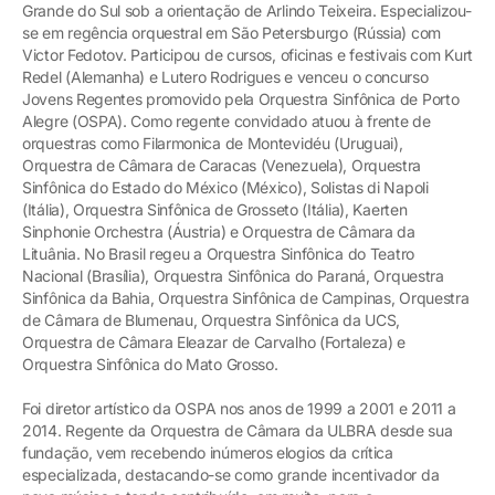
Grande do Sul sob a orientação de Arlindo Teixeira. Especializou-
se em regência orquestral em São Petersburgo (Rússia) com
Victor Fedotov. Participou de cursos, oficinas e festivais com Kurt
Redel (Alemanha) e Lutero Rodrigues e venceu o concurso
Jovens Regentes promovido pela Orquestra Sinfônica de Porto
Alegre (OSPA). Como regente convidado atuou à frente de
orquestras como Filarmonica de Montevidéu (Uruguai),
Orquestra de Câmara de Caracas (Venezuela), Orquestra
Sinfônica do Estado do México (México), Solistas di Napoli
(Itália), Orquestra Sinfônica de Grosseto (Itália), Kaerten
Sinphonie Orchestra (Áustria) e Orquestra de Câmara da
Lituânia. No Brasil regeu a Orquestra Sinfônica do Teatro
Nacional (Brasília), Orquestra Sinfônica do Paraná, Orquestra
Sinfônica da Bahia, Orquestra Sinfônica de Campinas, Orquestra
de Câmara de Blumenau, Orquestra Sinfônica da UCS,
Orquestra de Câmara Eleazar de Carvalho (Fortaleza) e
Orquestra Sinfônica do Mato Grosso.
Foi diretor artístico da OSPA nos anos de 1999 a 2001 e 2011 a
2014. Regente da Orquestra de Câmara da ULBRA desde sua
fundação, vem recebendo inúmeros elogios da crítica
especializada, destacando-se como grande incentivador da