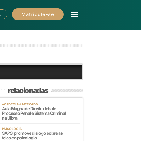
Matricule-se
o
ias
relacionadas
ACADEMIA & MERCADO
Aula Magna de Direito debate
Processo Penal e Sistema Criminal
na Ulbra
PSICOLOGIA
SAPSI promove diálogo sobre as
telas e a psicologia