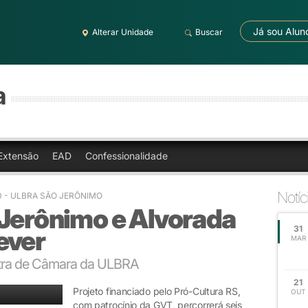
Já sou Alun
Alterar Unidade
Buscar
a
Extensão
EAD
Confessionalidade
Notíc
0
- ULBRA SÃO JERÔNIMO
 Jerônimo e Alvorada
31
ever
MAR
stra de Câmara da ULBRA
21
Projeto financiado pelo Pró-Cultura RS,
OUT
com patrocínio da GVT, percorrerá seis