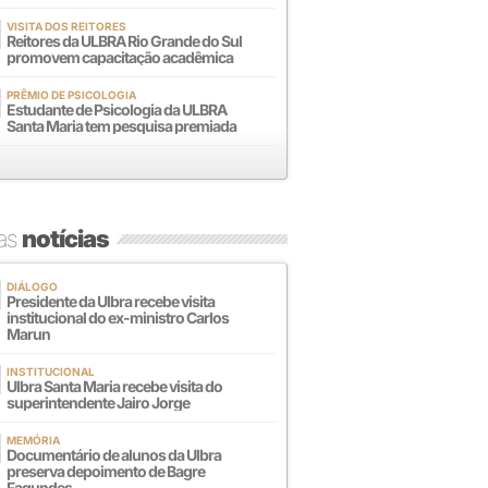
VISITA DOS REITORES
Reitores da ULBRA Rio Grande do Sul
promovem capacitação acadêmica
PRÊMIO DE PSICOLOGIA
Estudante de Psicologia da ULBRA
Santa Maria tem pesquisa premiada
mas
notícias
DIÁLOGO
Presidente da Ulbra recebe visita
institucional do ex-ministro Carlos
Marun
INSTITUCIONAL
Ulbra Santa Maria recebe visita do
superintendente Jairo Jorge
MEMÓRIA
Documentário de alunos da Ulbra
preserva depoimento de Bagre
Fagundes