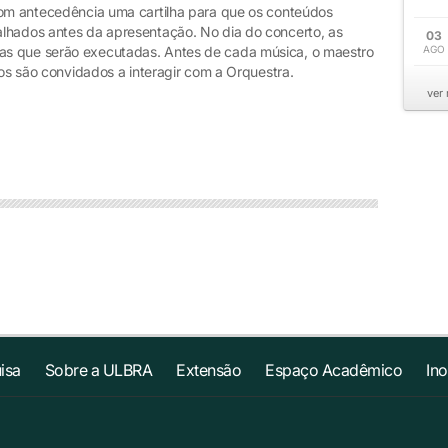
com antecedência uma cartilha para que os conteúdos
lhados antes da apresentação. No dia do concerto, as
03
as que serão executadas. Antes de cada música, o maestro
AGO
nos são convidados a interagir com a Orquestra.
ver
isa
Sobre a ULBRA
Extensão
Espaço Acadêmico
In