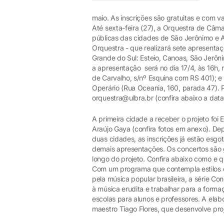
maio. As inscrições são gratuitas e com v
Até sexta-feira (27), a Orquestra de Câm
públicas das cidades de São Jerônimo e A
Orquestra - que realizará sete apresentaç
Grande do Sul: Esteio, Canoas, São Jerô
a apresentação será no dia 17/4, às 16h
de Carvalho, s/nº Esquina com RS 401); e 
Operário (Rua Oceania, 160, parada 47). P
orquestra@ulbra.br (confira abaixo a data
A primeira cidade a receber o projeto foi 
Araújo Gaya (confira fotos em anexo). Dep
duas cidades, as inscrições já estão esgo
demais apresentações. Os concertos são gr
longo do projeto. Confira abaixo como e q
Com um programa que contempla estilos
pela música popular brasileira, a série Co
à música erudita e trabalhar para a forma
escolas para alunos e professores. A elab
maestro Tiago Flores, que desenvolve pro