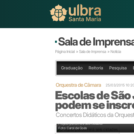
Sala de Imprens
Página Inicial
»
Sala de Imprensa
» Notícia
Graduação
Reitoria
Pesquisa
Orquestra de Câmara
25/03/2015 10:2
Escolas de São
podem se inscr
Concertos Didáticos da Orque
Projeto percorrerá seis cidades
Foto: Carol de Goés