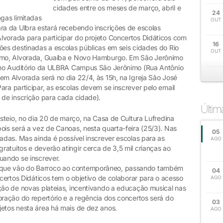
cidades entre os meses de março, abril e
24
agas limitadas
OUT
ara da Ulbra estará recebendo inscrições de escolas
lvorada para participar do projeto Concertos Didáticos com
16
ões destinadas a escolas públicas em seis cidades do Rio
OUT
nimo, Alvorada, Guaíba e Novo Hamburgo. Em São Jerônimo
, no Auditório da ULBRA Campus São Jerônimo (Rua Antônio
em Alvorada será no dia 22/4, às 15h, na Igreja São José
ara participar, as escolas devem se inscrever pelo email
 de inscrição para cada cidade).
Últi
Esteio, no dia 20 de março, na Casa de Cultura Lufredina
ois será a vez de Canoas, nesta quarta-feira (25/3). Nas
05
tadas. Mas ainda é possível inscrever escolas para as
AGO
atuitos e deverão atingir cerca de 3,5 mil crianças ao
uando se inscrever.
 que vão do Barroco ao contemporâneo, passando também
04
ncertos Didáticos tem o objetivo de colaborar para o acesso
AGO
ção de novas plateias, incentivando a educação musical nas
oração do repertório e a regência dos concertos será do
03
jetos nesta área há mais de dez anos.
AGO