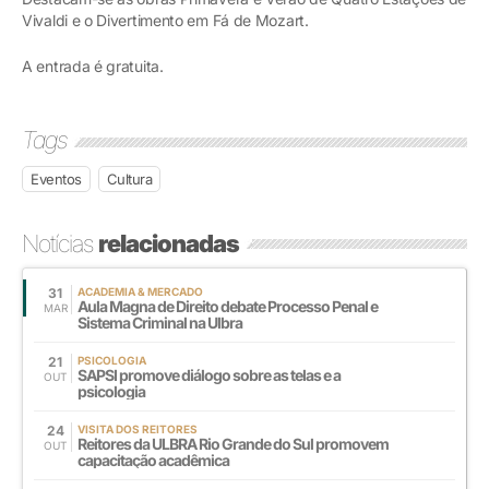
Vivaldi e o Divertimento em Fá de Mozart.
A entrada é gratuita.
Tags
Eventos
Cultura
Notícias
relacionadas
31
ACADEMIA & MERCADO
Aula Magna de Direito debate Processo Penal e
MAR
Sistema Criminal na Ulbra
21
PSICOLOGIA
SAPSI promove diálogo sobre as telas e a
OUT
psicologia
24
VISITA DOS REITORES
Reitores da ULBRA Rio Grande do Sul promovem
OUT
capacitação acadêmica