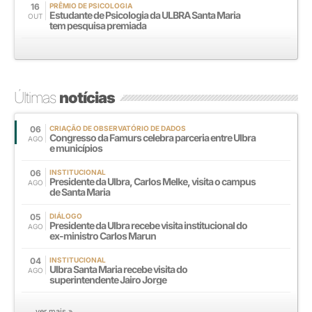
16
PRÊMIO DE PSICOLOGIA
Estudante de Psicologia da ULBRA Santa Maria
OUT
tem pesquisa premiada
Últimas
notícias
06
CRIAÇÃO DE OBSERVATÓRIO DE DADOS
Congresso da Famurs celebra parceria entre Ulbra
AGO
e municípios
06
INSTITUCIONAL
Presidente da Ulbra, Carlos Melke, visita o campus
AGO
de Santa Maria
05
DIÁLOGO
Presidente da Ulbra recebe visita institucional do
AGO
ex-ministro Carlos Marun
04
INSTITUCIONAL
Ulbra Santa Maria recebe visita do
AGO
superintendente Jairo Jorge
ver mais »