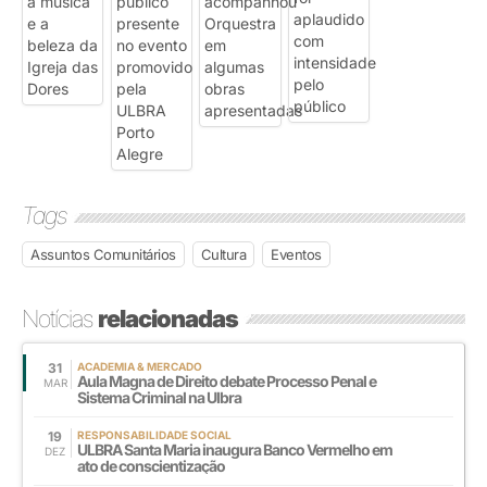
Tags
Assuntos Comunitários
Cultura
Eventos
Notícias
relacionadas
31
ACADEMIA & MERCADO
Aula Magna de Direito debate Processo Penal e
MAR
Sistema Criminal na Ulbra
19
RESPONSABILIDADE SOCIAL
ULBRA Santa Maria inaugura Banco Vermelho em
DEZ
ato de conscientização