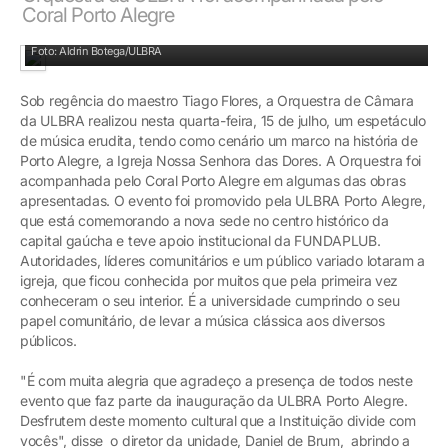
Coral Porto Alegre
Público diversificado aproveitou a música e a beleza da Igreja das Dores
Foto: Aldrin Botega/ULBRA
Sob regência do maestro Tiago Flores, a Orquestra de Câmara
da ULBRA realizou nesta quarta-feira, 15 de julho, um espetáculo
de música erudita, tendo como cenário um marco na história de
Porto Alegre, a Igreja Nossa Senhora das Dores. A Orquestra foi
acompanhada pelo Coral Porto Alegre em algumas das obras
apresentadas. O evento foi promovido pela ULBRA Porto Alegre,
que está comemorando a nova sede no centro histórico da
capital gaúcha e teve apoio institucional da FUNDAPLUB.
Autoridades, líderes comunitários e um público variado lotaram a
igreja, que ficou conhecida por muitos que pela primeira vez
conheceram o seu interior. É a universidade cumprindo o seu
papel comunitário, de levar a música clássica aos diversos
públicos.
"É com muita alegria que agradeço a presença de todos neste
evento que faz parte da inauguração da ULBRA Porto Alegre.
Desfrutem deste momento cultural que a Instituição divide com
vocês", disse o diretor da unidade, Daniel de Brum, abrindo a