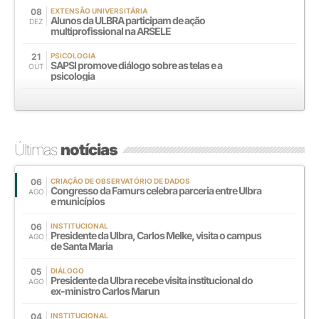
08
EXTENSÃO UNIVERSITÁRIA
Alunos da ULBRA participam de ação
DEZ
multiprofissional na ARSELE
21
PSICOLOGIA
SAPSI promove diálogo sobre as telas e a
OUT
psicologia
Últimas
notícias
06
CRIAÇÃO DE OBSERVATÓRIO DE DADOS
Congresso da Famurs celebra parceria entre Ulbra
AGO
e municípios
06
INSTITUCIONAL
Presidente da Ulbra, Carlos Melke, visita o campus
AGO
de Santa Maria
05
DIÁLOGO
Presidente da Ulbra recebe visita institucional do
AGO
ex-ministro Carlos Marun
04
INSTITUCIONAL