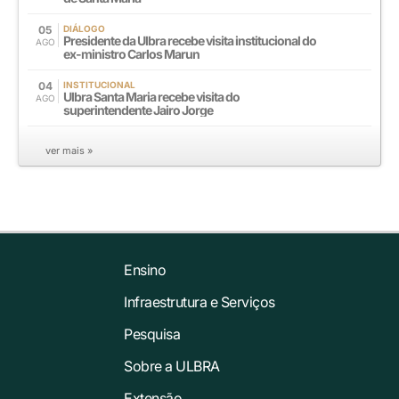
05
DIÁLOGO
Presidente da Ulbra recebe visita institucional do
AGO
ex-ministro Carlos Marun
04
INSTITUCIONAL
Ulbra Santa Maria recebe visita do
AGO
superintendente Jairo Jorge
ver mais »
Ensino
Infraestrutura e Serviços
Pesquisa
Sobre a ULBRA
Extensão