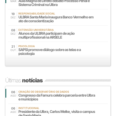
Aula Magna de Direito debate Processo Penal e
MAR
Sistema Criminal na Ulbra
19
RESPONSABILIDADE SOCIAL
ULBRA Santa Maria inaugura Banco Vermelho em
DEZ
ato de conscientização
08
EXTENSÃO UNIVERSITÁRIA
Alunos da ULBRA participam de ação
DEZ
multiprofissional na ARSELE
21
PSICOLOGIA
SAPSI promove diálogo sobre as telas e a
OUT
psicologia
Últimas
notícias
06
CRIAÇÃO DE OBSERVATÓRIO DE DADOS
Congresso da Famurs celebra parceria entre Ulbra
AGO
e municípios
06
INSTITUCIONAL
Presidente da Ulbra, Carlos Melke, visita o campus
AGO
de Santa Maria