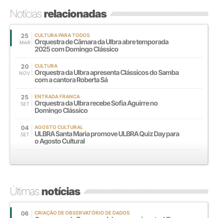
Notícias
relacionadas
25
CULTURA PARA TODOS
Orquestra de Câmara da Ulbra abre temporada
MAR
2025 com Domingo Clássico
20
CULTURA
Orquestra da Ulbra apresenta Clássicos do Samba
NOV
com a cantora Roberta Sá
25
ENTRADA FRANCA
Orquestra da Ulbra recebe Sofia Aguirre no
SET
Domingo Clássico
04
AGOSTO CULTURAL
ULBRA Santa Maria promove ULBRA Quiz Day para
SET
o Agosto Cultural
Últimas
notícias
06
CRIAÇÃO DE OBSERVATÓRIO DE DADOS