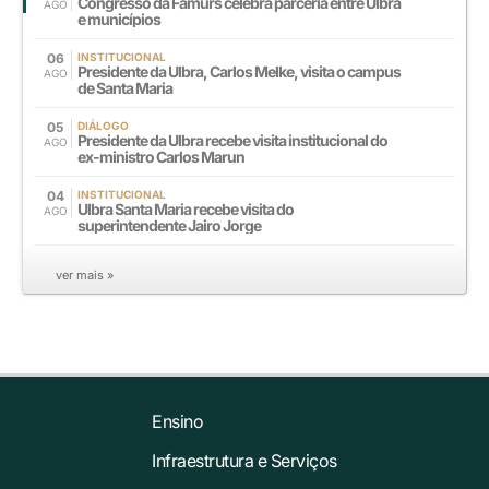
Congresso da Famurs celebra parceria entre Ulbra
AGO
e municípios
06
INSTITUCIONAL
Presidente da Ulbra, Carlos Melke, visita o campus
AGO
de Santa Maria
05
DIÁLOGO
Presidente da Ulbra recebe visita institucional do
AGO
ex-ministro Carlos Marun
04
INSTITUCIONAL
Ulbra Santa Maria recebe visita do
AGO
superintendente Jairo Jorge
ver mais »
Ensino
Infraestrutura e Serviços