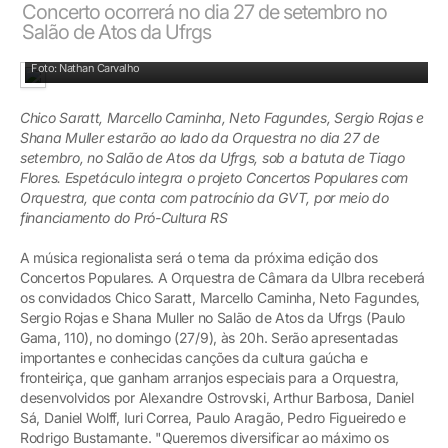
Concerto ocorrerá no dia 27 de setembro no
Salão de Atos da Ufrgs
Tiago Flores fará a regência do concerto
Foto: Nathan Carvalho
Chico Saratt, Marcello Caminha, Neto Fagundes, Sergio Rojas e
Shana Muller estarão ao lado da Orquestra no dia 27 de
setembro, no Salão de Atos da Ufrgs, sob a batuta de Tiago
Flores. Espetáculo integra o projeto Concertos Populares com
Orquestra, que conta com patrocínio da GVT, por meio do
financiamento do Pró-Cultura RS
A música regionalista será o tema da próxima edição dos
Concertos Populares. A Orquestra de Câmara da Ulbra receberá
os convidados Chico Saratt, Marcello Caminha, Neto Fagundes,
Sergio Rojas e Shana Muller no Salão de Atos da Ufrgs (Paulo
Gama, 110), no domingo (27/9), às 20h. Serão apresentadas
importantes e conhecidas canções da cultura gaúcha e
fronteiriça, que ganham arranjos especiais para a Orquestra,
desenvolvidos por Alexandre Ostrovski, Arthur Barbosa, Daniel
Sá, Daniel Wolff, Iuri Correa, Paulo Aragão, Pedro Figueiredo e
Rodrigo Bustamante. "Queremos diversificar ao máximo os