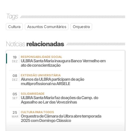
Tags
Cultura
Assuntos Comunitários
Orquestra
Notícias
relacionadas
19
RESPONSABILIDADE SOCIAL
ULBRA Santa Maria inaugura Banco Vermelho em
DEZ
ato de conscientização
08
EXTENSÃO UNIVERSITÁRIA
Alunos da ULBRA participam de ação
DEZ
multiprofissional na ARSELE
05
SOLIDARIEDADE
ULBRA Santa Maria faz doações da Camp. do
SET
Agasalho ao Lar das Vovozinhas
25
CULTURA PARA TODOS
Orquestra de Câmara da Ulbra abre temporada
MAR
2025 com Domingo Clássico