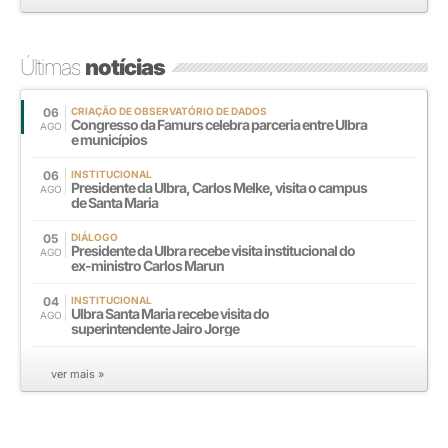
Últimas
notícias
06
CRIAÇÃO DE OBSERVATÓRIO DE DADOS
Congresso da Famurs celebra parceria entre Ulbra
AGO
e municípios
06
INSTITUCIONAL
Presidente da Ulbra, Carlos Melke, visita o campus
AGO
de Santa Maria
05
DIÁLOGO
Presidente da Ulbra recebe visita institucional do
AGO
ex-ministro Carlos Marun
04
INSTITUCIONAL
Ulbra Santa Maria recebe visita do
AGO
superintendente Jairo Jorge
ver mais »