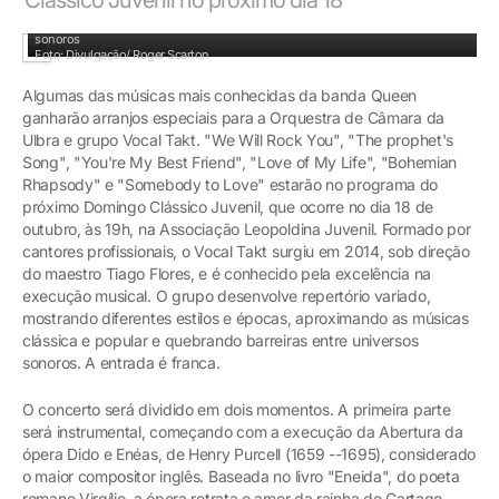
Sob a direção de Tiago Flores, o Vocal Takt quebra as barreiras entre os universos
sonoros
Foto: Divulgação/ Roger Scarton
Algumas das músicas mais conhecidas da banda Queen
ganharão arranjos especiais para a Orquestra de Câmara da
Ulbra e grupo Vocal Takt. "We Will Rock You", "The prophet's
Song", "You're My Best Friend", "Love of My Life", "Bohemian
Rhapsody" e "Somebody to Love" estarão no programa do
próximo Domingo Clássico Juvenil, que ocorre no dia 18 de
outubro, às 19h, na Associação Leopoldina Juvenil. Formado por
cantores profissionais, o Vocal Takt surgiu em 2014, sob direção
do maestro Tiago Flores, e é conhecido pela excelência na
execução musical. O grupo desenvolve repertório variado,
mostrando diferentes estilos e épocas, aproximando as músicas
clássica e popular e quebrando barreiras entre universos
sonoros. A entrada é franca.
O concerto será dividido em dois momentos. A primeira parte
será instrumental, começando com a execução da Abertura da
ópera Dido e Enéas, de Henry Purcell (1659 --1695), considerado
o maior compositor inglês. Baseada no livro "Eneida", do poeta
romano Virgílio, a ópera retrata o amor da rainha de Cartago,