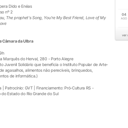
ópera Dido e Enéas
so nº 2
04
ou, The prophet's Song, You're My Best Friend, Love of My
AGO
Love
ver
e Câmara da Ulbra
19h
a Marquês do Herval, 280 - Porto Alegre
 Juvenil Solidário que beneficia o Instituto Popular de Arte-
e agasalhos, alimentos não perecíveis, brinquedos,
ntos de informática.)
| Patrocínio: GVT | Financiamento: Pró-Cultura RS -
o do Estado do Rio Grande do Sul