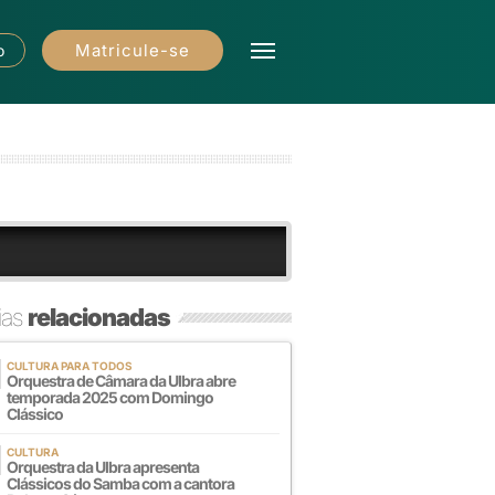
Matricule-se
o
ias
relacionadas
CULTURA PARA TODOS
Orquestra de Câmara da Ulbra abre
temporada 2025 com Domingo
Clássico
CULTURA
Orquestra da Ulbra apresenta
Clássicos do Samba com a cantora