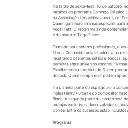
Na tarde de sexta-feira, 16 de outubro, 
músicas do programa Domingo Clássico Juv
na Associação Leopoldina Juvenil, em Po
Queen ganharão arranjos especiais para a
Vocal Takt. O Programa ainda contemplará
é do maestro Tiago Flores.
Formado por cantores profissionais, o Vo
Flores. Conhecido pela excelência na exe
mostrando diferentes estilos e épocas, a
barreiras entre universos sonoros. "Nossa 
Escolhemos o repertório do Queen porque
do rock. Quem comparecer poderá apreciar
Na primeira parte do espetáculo, o conce
inglês Henry Purcell e do compositor nas
Bloch. A segunda parte do evento será d
arranjos exclusivos, desenvolvidos especi
Correa. Entre os sucessos estão incluídos
Programa