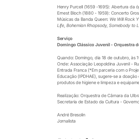
Henry Purcell (1659 -1695): Abertura da 
Ernest Bloch (1880 - 1959): Concerto Gros
Músicas da Banda Queen:
We Will Rock Y
Life, Bohemian Rhapsody, Somebody to 
Serviço
Domingo Clássico Juvenil - Orquestra d
Quando: Domingo, dia 18 de outubro, às 
Onde: Associação Leopoldina Juvenil - Ru
Entrada Franca (*Em parceria com o Projeto
Educação (IPDHAE), sugere-se a doação d
produtos de higiene e limpeza e equipame
Realização: Orquestra de Câmara da Ulbra 
Secretaria de Estado da Cultura - Govern
André Bresolin
Jornalista