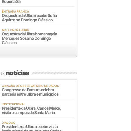
Roberta Sá
ENTRADA FRANCA
Orquestra da Ulbra recebe Sofia
Aguirre no Domingo Clássico
ARTE PARA TODOS
Orquestra da Ulbra homenageia
Mercedes Sosa no Domingo
Clássico
mas
notícias
CRIAÇÃO DE OBSERVATÓRIO DE DADOS
Congresso da Famurs celebra
parceria entre Ulbra e municípios
INSTITUCIONAL
Presidente da Ulbra, Carlos Melke,
visita o campus de Santa Maria
DIÁLOGO
Presidente da Ulbra recebe visita
institucional do ex-ministro Carlos