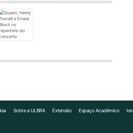
isa
Sobre a ULBRA
Extensão
Espaço Acadêmico
In