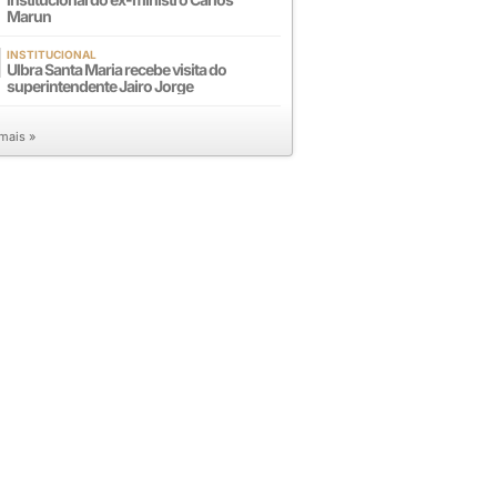
Marun
INSTITUCIONAL
Ulbra Santa Maria recebe visita do
superintendente Jairo Jorge
 mais »