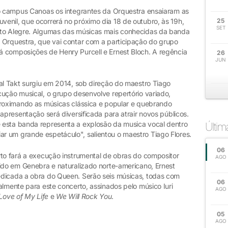
no campus Canoas os integrantes da Orquestra ensaiaram as
enil, que ocorrerá no próximo dia 18 de outubro, às 19h,
25
SET
rto Alegre. Algumas das músicas mais conhecidas da banda
 Orquestra, que vai contar com a participação do grupo
 composições de Henry Purcell e Ernest Bloch. A regência
26
JUN
cal Takt surgiu em 2014, sob direção do maestro Tiago
cução musical, o grupo desenvolve repertório variado,
proximando as músicas clássica e popular e quebrando
apresentação será diversificada para atrair novos públicos.
 esta banda representa a explosão da musica vocal dentro
Últi
 um grande espetáculo", salientou o maestro Tiago Flores.
06
rto fará a execução instrumental de obras do compositor
AGO
cido em Genebra e naturalizado norte-americano, Ernest
edicada a obra do Queen. Serão seis músicas, todas com
06
almente para este concerto, assinados pelo músico Iuri
AGO
Love of My Life
e
We Will Rock You
.
05
AGO