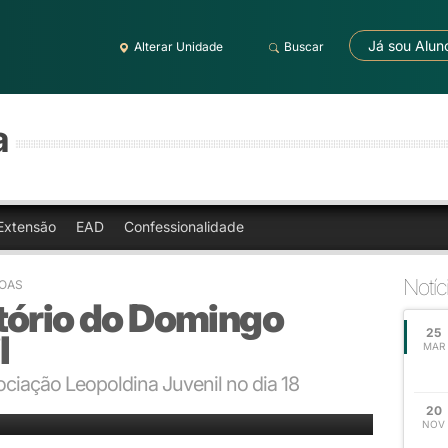
Já sou Alun
Alterar Unidade
Buscar
a
Extensão
EAD
Confessionalidade
Notíc
NOAS
tório do Domingo
25
l
MAR
ociação Leopoldina Juvenil no dia 18
tro Tiago Flores
20
NOV