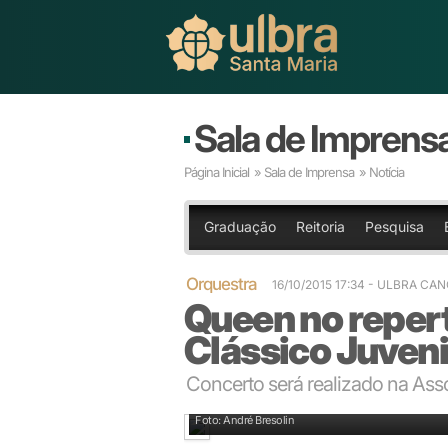
Sala de Imprens
Página Inicial
»
Sala de Imprensa
» Notícia
Graduação
Reitoria
Pesquisa
Orquestra
16/10/2015 17:34
- ULBRA CA
Queen no reper
Clássico Juveni
Concerto será realizado na Ass
Tarde de ensaios em Canoas sob a regência do maes
Foto: André Bresolin