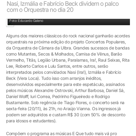
Nasi, Izmália e Fabrício Beck dividem o palco
com o Orquestra no dia 20
Nasi (Ira!) estará entre os convidados para o concerto
Foto: Educardo Galeno
Alguns dos maiores clássicos do rock nacional ganharão acordes
orquestrais na próxima edição do projeto Concertos Populares,
da Orquestra de Câmara da Ulbra. Grandes sucessos de bandas
como Mutantes, Secos & Molhados, Camisa de Vênus, Barão
Vermelho, Titãs, Legião Urbana, Paralamas, Ira!, Raul Seixas, Rita
Lee, Roberto Carlos e Lulu Santos, entre outros, serão
interpretados pelos convidados Nasi (Ira!), Izmália e Fabrício
Beck (Vera Loca). Tudo isso com arranjos inéditos,
desenvolvidos especialmente para este espetáculo, assinados
pelos músicos Alexandre Ostrovski, Arthur Barbosa, Daniel Sá,
Daniel Wolff, Iuri Correa, Pedrinho Figueiredo e Rodrigo
Bustamante. Sob regência de Tiago Flores, o concerto será na
sexta-feira (20/11), às 21h, no Araújo Vianna. Os ingressos já
podem ser adquiridos e custam R$ 30 (com 50% de desconto
para idosos e estudantes).
Compõem o programa as músicas E Que tudo mais vá pro