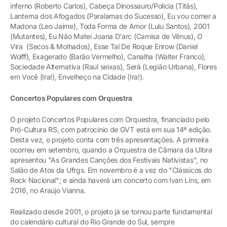
inferno (Roberto Carlos), Cabeça Dinossauro/Polícia (Titãs),
Lanterna dos Afogados (Paralamas do Sucesso), Eu vou comer a
Madona (Leo Jaime), Toda Forma de Amor (Lulu Santos), 2001
(Mutantes), Eu Não Matei Joana D'arc (Camisa de Vênus), O
Vira (Secos & Molhados), Esse Tal De Roque Enrow (Daniel
Wolff), Exagerado (Barão Vermelho), Canalha (Walter Franco),
Sociedade Alternativa (Raul seixas), Será (Legião Urbana), Flores
em Você (Ira!), Envelheço na Cidade (Ira!).
Concertos Populares com Orquestra
O projeto Concertos Populares com Orquestra, financiado pelo
Pró-Cultura RS, com patrocínio de GVT está em sua 14ª edição.
Desta vez, o projeto conta com três apresentações. A primeira
ocorreu em setembro, quando a Orquestra de Câmara da Ulbra
apresentou "As Grandes Canções dos Festivais Nativistas", no
Salão de Atos da Ufrgs. Em novembro é a vez do "Clássicos do
Rock Nacional"; e ainda haverá um concerto com Ivan Lins, em
2016, no Araújo Vianna.
Realizado desde 2001, o projeto já se tornou parte fundamental
do calendário cultural do Rio Grande do Sul, sempre