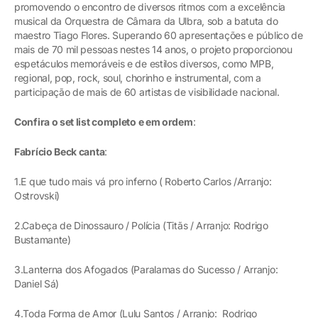
promovendo o encontro de diversos ritmos com a excelência
musical da Orquestra de Câmara da Ulbra, sob a batuta do
maestro Tiago Flores. Superando 60 apresentações e público de
mais de 70 mil pessoas nestes 14 anos, o projeto proporcionou
espetáculos memoráveis e de estilos diversos, como MPB,
regional, pop, rock, soul, chorinho e instrumental, com a
participação de mais de 60 artistas de visibilidade nacional.
Confira o set list completo e em ordem
:
Fabrício Beck canta
:
1.E que tudo mais vá pro inferno ( Roberto Carlos /Arranjo:
Ostrovski)
2.Cabeça de Dinossauro / Polícia (Titãs / Arranjo: Rodrigo
Bustamante)
3.Lanterna dos Afogados (Paralamas do Sucesso / Arranjo:
Daniel Sá)
4.Toda Forma de Amor (Lulu Santos / Arranjo: Rodrigo