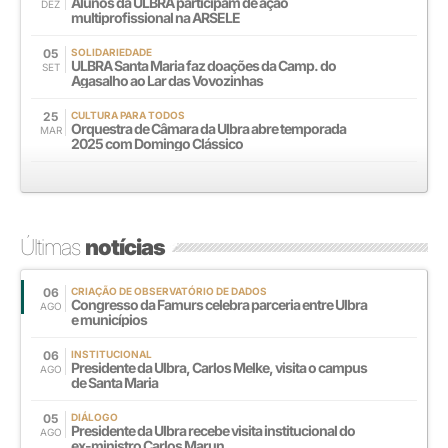
Alunos da ULBRA participam de ação
DEZ
multiprofissional na ARSELE
05
SOLIDARIEDADE
ULBRA Santa Maria faz doações da Camp. do
SET
Agasalho ao Lar das Vovozinhas
25
CULTURA PARA TODOS
Orquestra de Câmara da Ulbra abre temporada
MAR
2025 com Domingo Clássico
Últimas
notícias
06
CRIAÇÃO DE OBSERVATÓRIO DE DADOS
Congresso da Famurs celebra parceria entre Ulbra
AGO
e municípios
06
INSTITUCIONAL
Presidente da Ulbra, Carlos Melke, visita o campus
AGO
de Santa Maria
05
DIÁLOGO
Presidente da Ulbra recebe visita institucional do
AGO
ex-ministro Carlos Marun