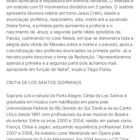
Muito apreciada e requisitada em eventos natalinos, O Messias é
um oratório com 51 movimentos divididos em 3 partes. O oratório
apresenta diversos relatos em torno Jesus Cristo, desde a
anunciação profética, nascimento, vida, morte até a ascensão.
Desta forma, a primeira parte apresenta a profecia e o
nascimento de Jesus; a segunda parte relata episódios da
Paixão, culminando no coral Aleluia, em que se demonstra toda a
alegria pela vitória do Messias sobre a morte e o pecado, após a
concretização das profecias enunciadas na primeira parte. Já a
terceira parte descreve o tema da Redenção. "Apresentaremos
apenas a primeira e a segunda parte pois achamos mais
apropriado em função do Natal", explica Tiago Flores.
CINTIA DE LOS SANTOS (SOPRANO)
Soprano Lírico natural de Porto Alegre, Cíntia de Los Santos é
graduada em música com habilitação em piano pela
Universidade Federal do Rio Grande do Sul. Dedica-se ao Canto
Lírico desde 1991 com profissionais da área musical do Brasil e
do exterior. Entre os anos 2000 e 2004, residiu em países como
França, China e Japão, adquirindo experiência profissional. Entre
2007 e 2008, foi bolsista como Mestranda em Ópera pela
Universidade do Sul do Mississippi. Em 2014 lançou o CD "Vox