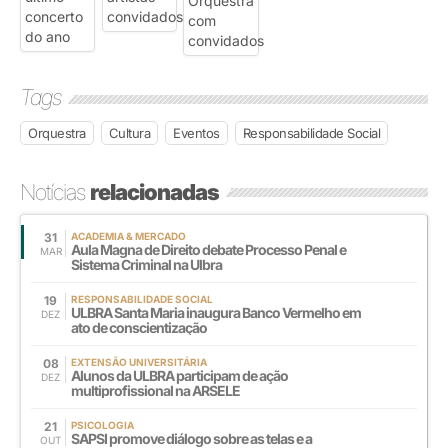
Tags
Orquestra
Cultura
Eventos
Responsabilidade Social
Notícias
relacionadas
31
ACADEMIA & MERCADO
Aula Magna de Direito debate Processo Penal e
MAR
Sistema Criminal na Ulbra
19
RESPONSABILIDADE SOCIAL
ULBRA Santa Maria inaugura Banco Vermelho em
DEZ
ato de conscientização
08
EXTENSÃO UNIVERSITÁRIA
Alunos da ULBRA participam de ação
DEZ
multiprofissional na ARSELE
21
PSICOLOGIA
SAPSI promove diálogo sobre as telas e a
OUT