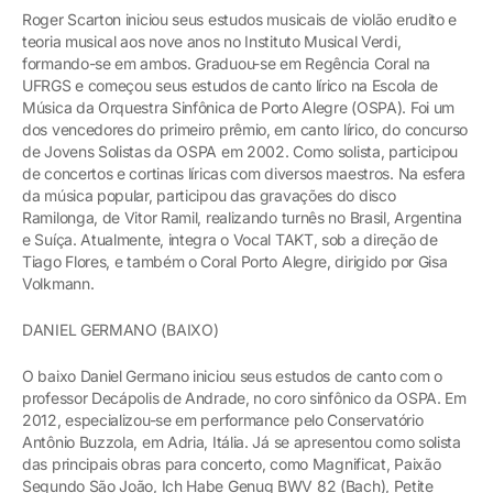
Roger Scarton iniciou seus estudos musicais de violão erudito e
teoria musical aos nove anos no Instituto Musical Verdi,
formando-se em ambos. Graduou-se em Regência Coral na
UFRGS e começou seus estudos de canto lírico na Escola de
Música da Orquestra Sinfônica de Porto Alegre (OSPA). Foi um
dos vencedores do primeiro prêmio, em canto lírico, do concurso
de Jovens Solistas da OSPA em 2002. Como solista, participou
de concertos e cortinas líricas com diversos maestros. Na esfera
da música popular, participou das gravações do disco
Ramilonga, de Vitor Ramil, realizando turnês no Brasil, Argentina
e Suíça. Atualmente, integra o Vocal TAKT, sob a direção de
Tiago Flores, e também o Coral Porto Alegre, dirigido por Gisa
Volkmann.
DANIEL GERMANO (BAIXO)
O baixo Daniel Germano iniciou seus estudos de canto com o
professor Decápolis de Andrade, no coro sinfônico da OSPA. Em
2012, especializou-se em performance pelo Conservatório
Antônio Buzzola, em Adria, Itália. Já se apresentou como solista
das principais obras para concerto, como Magnificat, Paixão
Segundo São João, Ich Habe Genug BWV 82 (Bach), Petite