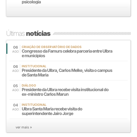
psicologia
Últimas
notícias
06
CRIAÇÃO DE OBSERVATÓRIO DE DADOS
Congresso da Famurs celebra parceria entre Ulbra
AGO
e municípios
06
INSTITUCIONAL
Presidente da Ulbra, Carlos Melke, visita o campus
AGO
de Santa Maria
05
DIÁLOGO
Presidente da Ulbra recebe visita institucional do
AGO
ex-ministro Carlos Marun
04
INSTITUCIONAL
Ulbra Santa Maria recebe visita do
AGO
superintendente Jairo Jorge
ver mais »