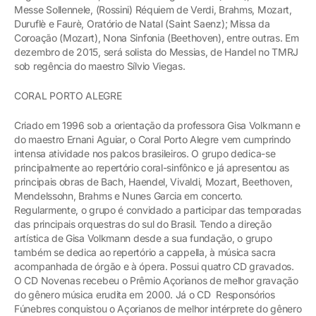
Messe Sollennele, (Rossini) Réquiem de Verdi, Brahms, Mozart,
Duruflè e Faurè, Oratório de Natal (Saint Saenz); Missa da
Coroação (Mozart), Nona Sinfonia (Beethoven), entre outras. Em
dezembro de 2015, será solista do Messias, de Handel no TMRJ
sob regência do maestro Sílvio Viegas.
CORAL PORTO ALEGRE
Criado em 1996 sob a orientação da professora Gisa Volkmann e
do maestro Ernani Aguiar, o Coral Porto Alegre vem cumprindo
intensa atividade nos palcos brasileiros. O grupo dedica-se
principalmente ao repertório coral-sinfônico e já apresentou as
principais obras de Bach, Haendel, Vivaldi, Mozart, Beethoven,
Mendelssohn, Brahms e Nunes Garcia em concerto.
Regularmente, o grupo é convidado a participar das temporadas
das principais orquestras do sul do Brasil. Tendo a direção
artística de Gisa Volkmann desde a sua fundação, o grupo
também se dedica ao repertório a cappella, à música sacra
acompanhada de órgão e à ópera. Possui quatro CD gravados.
O CD Novenas recebeu o Prêmio Açorianos de melhor gravação
do gênero música erudita em 2000. Já o CD Responsórios
Fúnebres conquistou o Açorianos de melhor intérprete do gênero