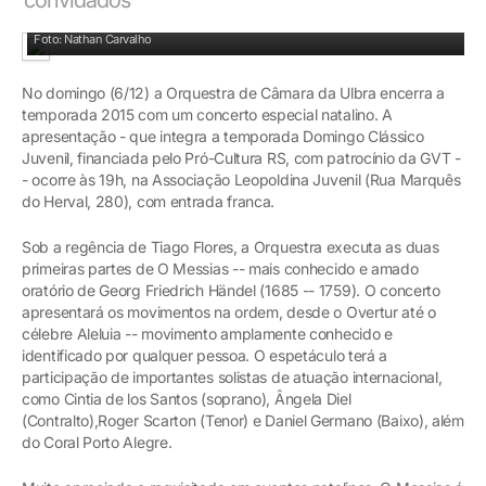
Orquestra de Câmara fará último concerto do ano
Foto: Nathan Carvalho
No domingo (6/12) a Orquestra de Câmara da Ulbra encerra a
temporada 2015 com um concerto especial natalino. A
apresentação - que integra a temporada Domingo Clássico
Juvenil, financiada pelo Pró-Cultura RS, com patrocínio da GVT -
- ocorre às 19h, na Associação Leopoldina Juvenil (Rua Marquês
do Herval, 280), com entrada franca.
Sob a regência de Tiago Flores, a Orquestra executa as duas
primeiras partes de O Messias -- mais conhecido e amado
oratório de Georg Friedrich Händel (1685 -- 1759). O concerto
apresentará os movimentos na ordem, desde o Overtur até o
célebre Aleluia -- movimento amplamente conhecido e
identificado por qualquer pessoa. O espetáculo terá a
participação de importantes solistas de atuação internacional,
como Cintia de los Santos (soprano), Ângela Diel
(Contralto),Roger Scarton (Tenor) e Daniel Germano (Baixo), além
do Coral Porto Alegre.