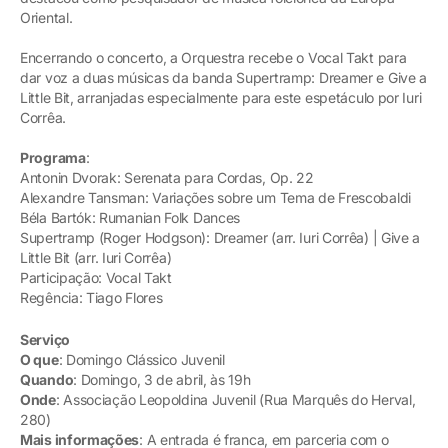
Oriental.
Encerrando o concerto, a Orquestra recebe o Vocal Takt para
dar voz a duas músicas da banda Supertramp: Dreamer e Give a
Little Bit, arranjadas especialmente para este espetáculo por Iuri
Corrêa.
Programa
:
Antonin Dvorak: Serenata para Cordas, Op. 22
Alexandre Tansman: Variações sobre um Tema de Frescobaldi
Béla Bartók: Rumanian Folk Dances
Supertramp (Roger Hodgson): Dreamer (arr. Iuri Corrêa) | Give a
Little Bit (arr. Iuri Corrêa)
Participação: Vocal Takt
Regência: Tiago Flores
Serviço
O que
: Domingo Clássico Juvenil
Quando
: Domingo, 3 de abril, às 19h
Onde
: Associação Leopoldina Juvenil (Rua Marquês do Herval,
280)
Mais informações
: A entrada é franca, em parceria com o