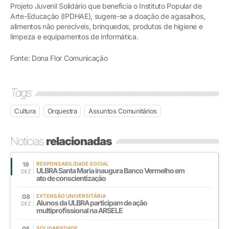
Projeto Juvenil Solidário que beneficia o Instituto Popular de
Arte-Educação (IPDHAE), sugere-se a doação de agasalhos,
alimentos não perecíveis, brinquedos, produtos de higiene e
limpeza e equipamentos de informática.
Fonte: Dona Flor Comunicação
Tags
Cultura
Orquestra
Assuntos Comunitários
Notícias
relacionadas
19
RESPONSABILIDADE SOCIAL
ULBRA Santa Maria inaugura Banco Vermelho em
DEZ
ato de conscientização
08
EXTENSÃO UNIVERSITÁRIA
Alunos da ULBRA participam de ação
DEZ
multiprofissional na ARSELE
05
SOLIDARIEDADE