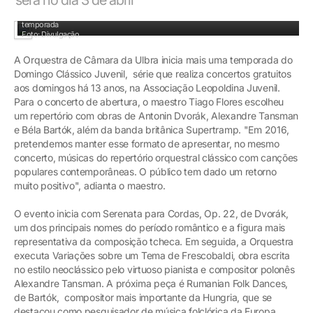
Tiago Flores escolheu um repertório com obras de Antonin Dvorák para abrir a
temporada
Foto: Divulgação
A Orquestra de Câmara da Ulbra inicia mais uma temporada do
Domingo Clássico Juvenil, série que realiza concertos gratuitos
aos domingos há 13 anos, na Associação Leopoldina Juvenil.
Para o concerto de abertura, o maestro Tiago Flores escolheu
um repertório com obras de Antonin Dvorák, Alexandre Tansman
e Béla Bartók, além da banda britânica Supertramp. "Em 2016,
pretendemos manter esse formato de apresentar, no mesmo
concerto, músicas do repertório orquestral clássico com canções
populares contemporâneas. O público tem dado um retorno
muito positivo", adianta o maestro.
O evento inicia com Serenata para Cordas, Op. 22, de Dvorák,
um dos principais nomes do período romântico e a figura mais
representativa da composição tcheca. Em seguida, a Orquestra
executa Variações sobre um Tema de Frescobaldi, obra escrita
no estilo neoclássico pelo virtuoso pianista e compositor polonês
Alexandre Tansman. A próxima peça é Rumanian Folk Dances,
de Bartók, compositor mais importante da Hungria, que se
destacou como pesquisador de música folclórica da Europa