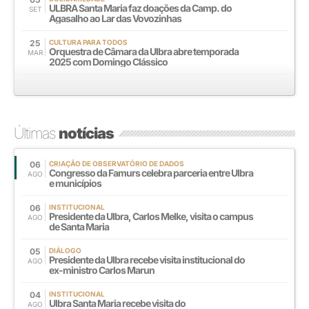
ULBRA Santa Maria faz doações da Camp. do
SET
Agasalho ao Lar das Vovozinhas
25
CULTURA PARA TODOS
Orquestra de Câmara da Ulbra abre temporada
MAR
2025 com Domingo Clássico
Últimas
notícias
06
CRIAÇÃO DE OBSERVATÓRIO DE DADOS
Congresso da Famurs celebra parceria entre Ulbra
AGO
e municípios
06
INSTITUCIONAL
Presidente da Ulbra, Carlos Melke, visita o campus
AGO
de Santa Maria
05
DIÁLOGO
Presidente da Ulbra recebe visita institucional do
AGO
ex-ministro Carlos Marun
04
INSTITUCIONAL
Ulbra Santa Maria recebe visita do
AGO