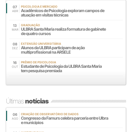
07
PSICOLOGIA E MERCADO
Acadêmicos de Psicologia exploram campos de
ABR
atuação em visitas técnicas
13
GRADUAÇÃO
ULBRA Santa Maria realiza formatura de gabinete
MAR
de quatro cursos
08
EXTENSÃO UNIVERSITÁRIA
Alunos da ULBRA participam de ação
DEZ
multiprofissional na ARSELE
16
PRÊMIO DE PSICOLOGIA
Estudante de Psicologia da ULBRA Santa Maria
OUT
tem pesquisa premiada
Últimas
notícias
06
CRIAÇÃO DE OBSERVATÓRIO DE DADOS
Congresso da Famurs celebra parceria entre Ulbra
AGO
e municípios