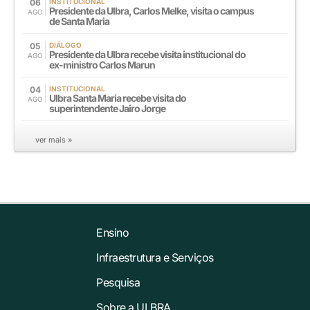
06
INSTITUCIONAL
Presidente da Ulbra, Carlos Melke, visita o campus
AGO
de Santa Maria
05
DIÁLOGO
Presidente da Ulbra recebe visita institucional do
AGO
ex-ministro Carlos Marun
04
INSTITUCIONAL
Ulbra Santa Maria recebe visita do
AGO
superintendente Jairo Jorge
ver mais »
Ensino
Infraestrutura e Serviços
Pesquisa
Sobre a ULBRA