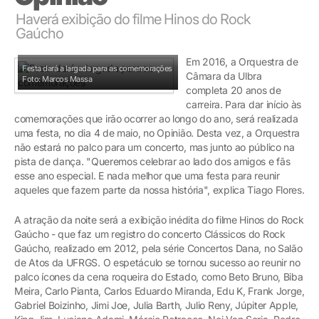
Haverá exibição do filme Hinos do Rock
Gaúcho
Em 2016, a Orquestra de
Festa dará a largada para as comemorações
Câmara da Ulbra
Foto: Marcos Massa
completa 20 anos de
carreira. Para dar início às
comemorações que irão ocorrer ao longo do ano, será realizada
uma festa, no dia 4 de maio, no Opinião. Desta vez, a Orquestra
não estará no palco para um concerto, mas junto ao público na
pista de dança. "Queremos celebrar ao lado dos amigos e fãs
esse ano especial. E nada melhor que uma festa para reunir
aqueles que fazem parte da nossa história", explica Tiago Flores.
A atração da noite será a exibição inédita do filme Hinos do Rock
Gaúcho - que faz um registro do concerto Clássicos do Rock
Gaúcho, realizado em 2012, pela série Concertos Dana, no Salão
de Atos da UFRGS. O espetáculo se tornou sucesso ao reunir no
palco ícones da cena roqueira do Estado, como Beto Bruno, Biba
Meira, Carlo Pianta, Carlos Eduardo Miranda, Edu K, Frank Jorge,
Gabriel Boizinho, Jimi Joe, Julia Barth, Julio Reny, Júpiter Apple,