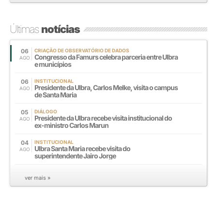
Últimas
notícias
06
CRIAÇÃO DE OBSERVATÓRIO DE DADOS
Congresso da Famurs celebra parceria entre Ulbra
AGO
e municípios
06
INSTITUCIONAL
Presidente da Ulbra, Carlos Melke, visita o campus
AGO
de Santa Maria
05
DIÁLOGO
Presidente da Ulbra recebe visita institucional do
AGO
ex-ministro Carlos Marun
04
INSTITUCIONAL
Ulbra Santa Maria recebe visita do
AGO
superintendente Jairo Jorge
ver mais »