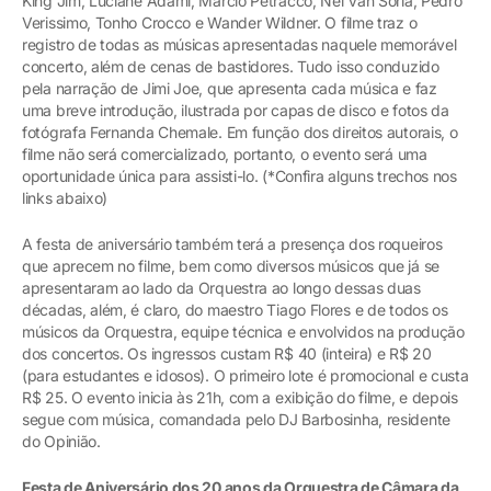
King Jim, Luciane Adami, Márcio Petracco, Nei Van Soria, Pedro
Verissimo, Tonho Crocco e Wander Wildner. O filme traz o
registro de todas as músicas apresentadas naquele memorável
concerto, além de cenas de bastidores. Tudo isso conduzido
pela narração de Jimi Joe, que apresenta cada música e faz
uma breve introdução, ilustrada por capas de disco e fotos da
fotógrafa Fernanda Chemale. Em função dos direitos autorais, o
filme não será comercializado, portanto, o evento será uma
oportunidade única para assisti-lo. (*Confira alguns trechos nos
links abaixo)
A festa de aniversário também terá a presença dos roqueiros
que aprecem no filme, bem como diversos músicos que já se
apresentaram ao lado da Orquestra ao longo dessas duas
décadas, além, é claro, do maestro Tiago Flores e de todos os
músicos da Orquestra, equipe técnica e envolvidos na produção
dos concertos. Os ingressos custam R$ 40 (inteira) e R$ 20
(para estudantes e idosos). O primeiro lote é promocional e custa
R$ 25. O evento inicia às 21h, com a exibição do filme, e depois
segue com música, comandada pelo DJ Barbosinha, residente
do Opinião.
Festa de Aniversário dos 20 anos da Orquestra de Câmara da