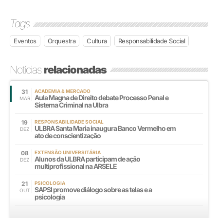
Tags
Eventos
Orquestra
Cultura
Responsabilidade Social
Notícias
relacionadas
31
ACADEMIA & MERCADO
Aula Magna de Direito debate Processo Penal e
MAR
Sistema Criminal na Ulbra
19
RESPONSABILIDADE SOCIAL
ULBRA Santa Maria inaugura Banco Vermelho em
DEZ
ato de conscientização
08
EXTENSÃO UNIVERSITÁRIA
Alunos da ULBRA participam de ação
DEZ
multiprofissional na ARSELE
21
PSICOLOGIA
SAPSI promove diálogo sobre as telas e a
OUT
psicologia