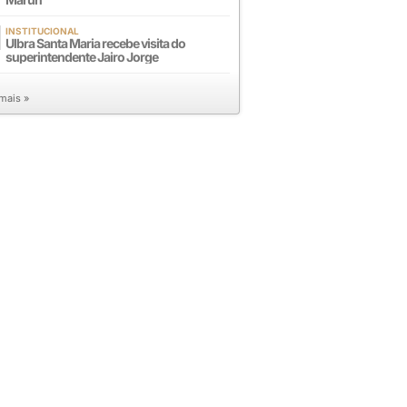
INSTITUCIONAL
Ulbra Santa Maria recebe visita do
superintendente Jairo Jorge
 mais »