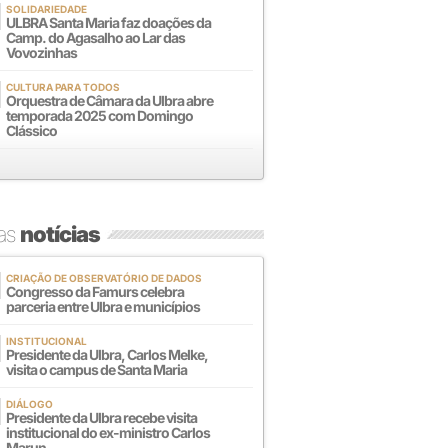
SOLIDARIEDADE
ULBRA Santa Maria faz doações da
Camp. do Agasalho ao Lar das
Vovozinhas
CULTURA PARA TODOS
Orquestra de Câmara da Ulbra abre
temporada 2025 com Domingo
Clássico
mas
notícias
CRIAÇÃO DE OBSERVATÓRIO DE DADOS
Congresso da Famurs celebra
parceria entre Ulbra e municípios
INSTITUCIONAL
Presidente da Ulbra, Carlos Melke,
visita o campus de Santa Maria
DIÁLOGO
Presidente da Ulbra recebe visita
institucional do ex-ministro Carlos
Marun