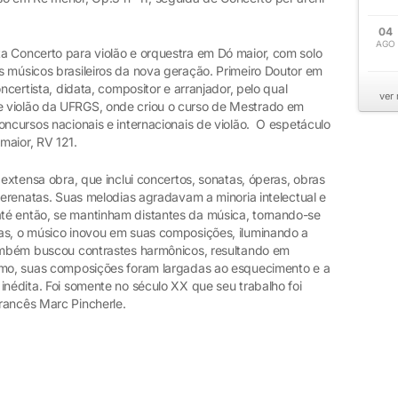
04
AGO
a Concerto para violão e orquestra em Dó maior, com solo
s músicos brasileiros da nova geração. Primeiro Doutor em
ncertista, didata, compositor e arranjador, pelo qual
ver
 violão da UFRGS, onde criou o curso de Mestrado em
oncursos nacionais e internacionais de violão. O espetáculo
maior, RV 121.
 extensa obra, que inclui concertos, sonatas, óperas, obras
 serenatas. Suas melodias agradavam a minoria intelectual e
té então, se mantinham distantes da música, tornando-se
as, o músico inovou em suas composições, iluminando a
Também buscou contrastes harmônicos, resultando em
ismo, suas composições foram largadas ao esquecimento e a
inédita. Foi somente no século XX que seu trabalho foi
rancês Marc Pincherle.