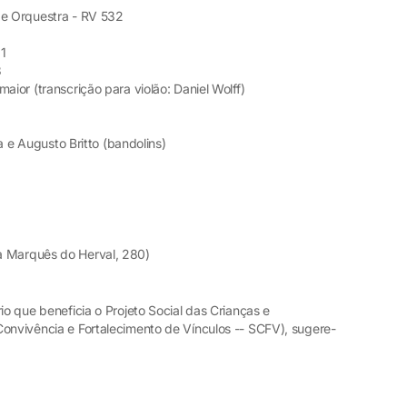
 e Orquestra - RV 532
11
3
aior (transcrição para violão: Daniel Wolff)
sa e Augusto Britto (bandolins)
a Marquês do Herval, 280)
io que beneficia o Projeto Social das Crianças e
Convivência e Fortalecimento de Vínculos -- SCFV), sugere-