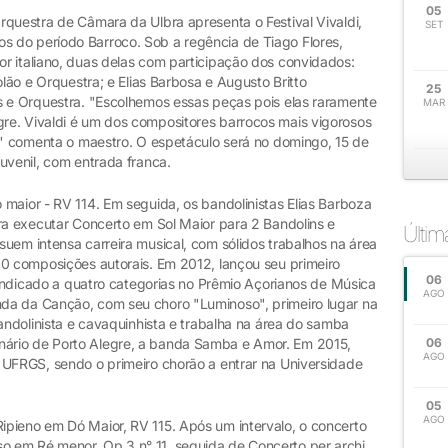
05
rquestra de Câmara da Ulbra apresenta o Festival Vivaldi,
SET
 do período Barroco. Sob a regência de Tiago Flores,
r italiano, duas delas com participação dos convidados:
olão e Orquestra; e Elias Barbosa e Augusto Britto
25
s e Orquestra. "Escolhemos essas peças pois elas raramente
MAR
re. Vivaldi é um dos compositores barrocos mais vigorosos
, " comenta o maestro. O espetáculo será no domingo, 15 de
uvenil, com entrada franca.
maior - RV 114. Em seguida, os bandolinistas Elias Barboza
ara executar Concerto em Sol Maior para 2 Bandolins e
Últi
uem intensa carreira musical, com sólidos trabalhos na área
00 composições autorais. Em 2012, lançou seu primeiro
06
i indicado a quatro categorias no Prêmio Açorianos de Música
AGO
da da Canção, com seu choro "Luminoso", primeiro lugar na
bandolinista e cavaquinhista e trabalha na área do samba
ário de Porto Alegre, a banda Samba e Amor. Em 2015,
06
AGO
 UFRGS, sendo o primeiro chorão a entrar na Universidade
05
AGO
pieno em Dó Maior, RV 115. Após um intervalo, o concerto
 em Ré menor, Op.3 n° 11, seguida de Concerto per archi