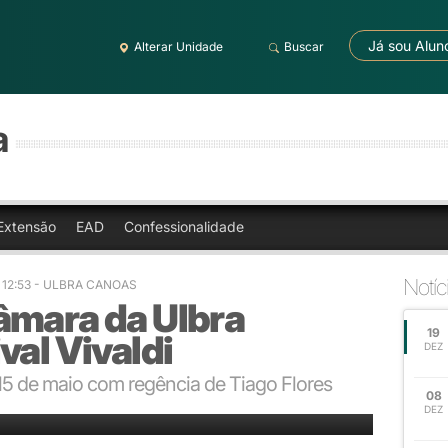
Já sou Alun
Alterar Unidade
Buscar
a
Extensão
EAD
Confessionalidade
Notíc
 12:53
- ULBRA CANOAS
âmara da Ulbra
19
val Vivaldi
DEZ
 15 de maio com regência de Tiago Flores
08
ntos do período Barroco
DEZ