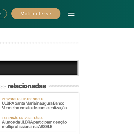
Matricule-se
o
ias
relacionadas
RESPONSABILIDADE SOCIAL
ULBRA Santa Maria inaugura Banco
Vermelho em ato de conscientização
EXTENSÃO UNIVERSITÁRIA
Alunos da ULBRA participam de ação
multiprofissional na ARSELE