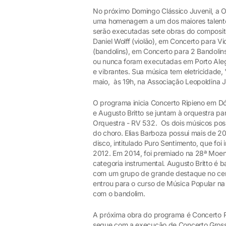
No próximo Domingo Clássico Juvenil, a O
uma homenagem a um dos maiores talentos
serão executadas sete obras do composito
Daniel Wolff (violão), em Concerto para Vi
(bandolins), em Concerto para 2 Bandolin
ou nunca foram executadas em Porto Aleg
e vibrantes. Sua música tem eletricidade
maio, às 19h, na Associação Leopoldina J
O programa inicia Concerto Ripieno em Dó 
e Augusto Britto se juntam à orquestra p
Orquestra - RV 532. Os dois músicos poss
do choro. Elias Barboza possui mais de 2
disco, intitulado Puro Sentimento, que fo
2012. Em 2014, foi premiado na 28ª Moen
categoria instrumental. Augusto Britto é 
com um grupo de grande destaque no cen
entrou para o curso de Música Popular na
com o bandolim.
A próxima obra do programa é Concerto Ri
segue com a execução de Concerto Grosso