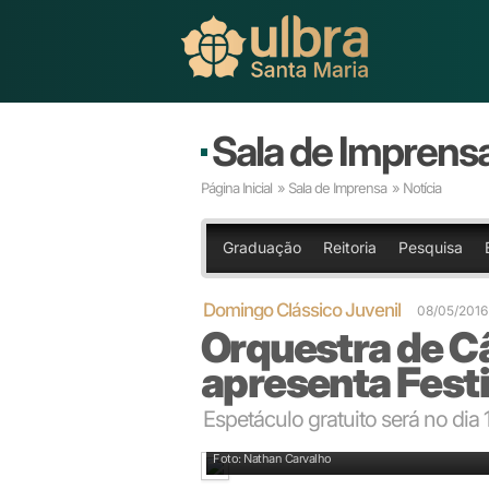
Sala de Imprens
Página Inicial
»
Sala de Imprensa
» Notícia
Graduação
Reitoria
Pesquisa
Domingo Clássico Juvenil
08/05/2016
Orquestra de C
apresenta Festi
Espetáculo gratuito será no dia
Orquestra homenageia Vivaldi, um dos maiores tale
Foto: Nathan Carvalho