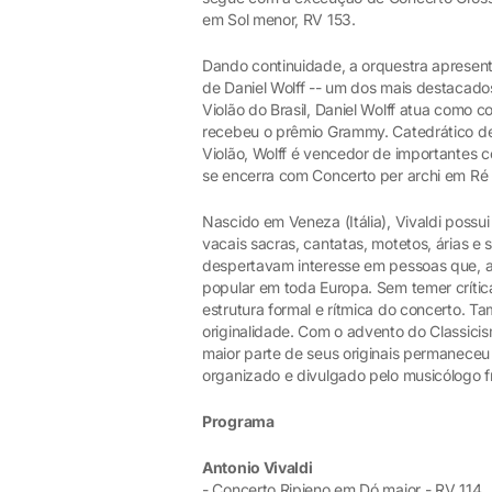
em Sol menor, RV 153.
Dando continuidade, a orquestra apresent
de Daniel Wolff -- um dos mais destacado
Violão do Brasil, Daniel Wolff atua como co
recebeu o prêmio Grammy. Catedrático de
Violão, Wolff é vencedor de importantes c
se encerra com Concerto per archi em Ré 
Nascido em Veneza (Itália), Vivaldi possui
vacais sacras, cantatas, motetos, árias e
despertavam interesse em pessoas que, a
popular em toda Europa. Sem temer crític
estrutura formal e rítmica do concerto. 
originalidade. Com o advento do Classic
maior parte de seus originais permaneceu 
organizado e divulgado pelo musicólogo f
Programa
Antonio Vivaldi
- Concerto Ripieno em Dó maior - RV 114