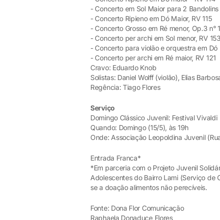
- Concerto em Sol Maior para 2 Bandolins
- Concerto Ripieno em Dó Maior, RV 115
- Concerto Grosso em Ré menor, Op.3 n° 
- Concerto per archi em Sol menor, RV 15
- Concerto para violão e orquestra em Dó m
- Concerto per archi em Ré maior, RV 121
Cravo: Eduardo Knob
Solistas: Daniel Wolff (violão), Elias Barbo
Regência: Tiago Flores
Serviço
Domingo Clássico Juvenil: Festival Vivaldi
Quando: Domingo (15/5), às 19h
Onde: Associação Leopoldina Juvenil (Ru
Entrada Franca*
*Em parceria com o Projeto Juvenil Solidár
Adolescentes do Bairro Lami (Serviço de 
se a doação alimentos não perecíveis.
Fonte: Dona Flor Comunicação
Raphaela Donaduce Flores