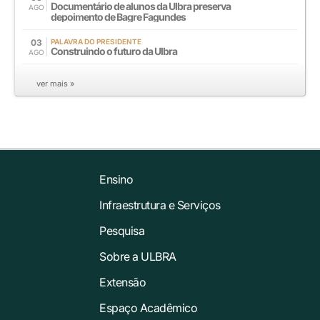
Documentário de alunos da Ulbra preserva
AGO
depoimento de Bagre Fagundes
03
PALAVRA DO PRESIDENTE
Construindo o futuro da Ulbra
AGO
ver mais »
Ensino
Infraestrutura e Serviços
Pesquisa
Sobre a ULBRA
Extensão
Espaço Acadêmico