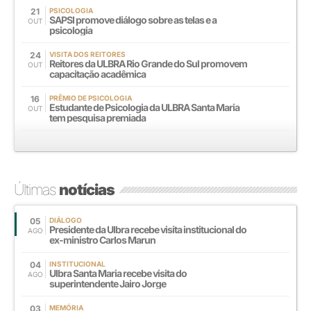
21
PSICOLOGIA
SAPSI promove diálogo sobre as telas e a
OUT
psicologia
24
VISITA DOS REITORES
Reitores da ULBRA Rio Grande do Sul promovem
OUT
capacitação acadêmica
16
PRÊMIO DE PSICOLOGIA
Estudante de Psicologia da ULBRA Santa Maria
OUT
tem pesquisa premiada
Últimas
notícias
05
DIÁLOGO
Presidente da Ulbra recebe visita institucional do
AGO
ex-ministro Carlos Marun
04
INSTITUCIONAL
Ulbra Santa Maria recebe visita do
AGO
superintendente Jairo Jorge
03
MEMÓRIA