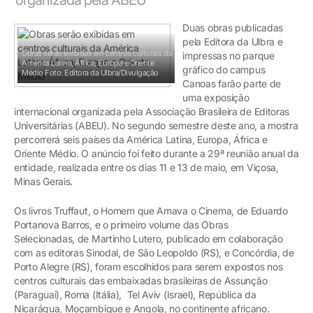
Duas obras publicadas
pela Editora da Ulbra e
Obras serão exibidas em centros culturais da
impressas no parque
América Latina, África, Europa e Oriente
gráfico do campus
Médio
Foto: Editora da Ulbra/Divulgação
Canoas farão parte de
uma exposição
internacional organizada pela Associação Brasileira de Editoras
Universitárias (ABEU). No segundo semestre deste ano, a mostra
percorrerá seis países da América Latina, Europa, África e
Oriente Médio. O anúncio foi feito durante a 29ª reunião anual da
entidade, realizada entre os dias 11 e 13 de maio, em Viçosa,
Minas Gerais.
Os livros Truffaut, o Homem que Amava o Cinema, de Eduardo
Portanova Barros, e o primeiro volume das Obras
Selecionadas, de Martinho Lutero, publicado em colaboração
com as editoras Sinodal, de São Leopoldo (RS), e Concórdia, de
Porto Alegre (RS), foram escolhidos para serem expostos nos
centros culturais das embaixadas brasileiras de Assunção
(Paraguai), Roma (Itália), Tel Aviv (Israel), República da
Nicarágua, Moçambique e Angola, no continente africano.