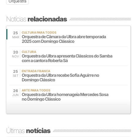
Orquestra
Notícias
relacionadas
25
CULTURA PARA TODOS
Orquestra de Câmara da Ulbra abre temporada
MAR
2025 com Domingo Clássico
20
CULTURA
Orquestra da Ulbra apresenta Clássicos do Samba
NOV
com a cantora Roberta Sá
25
ENTRADA FRANCA
Orquestra da Ulbra recebe Sofia Aguirre no
SET
Domingo Clássico
26
ARTE PARA TODOS
Orquestra da Ulbra homenageia Mercedes Sosa
JUN
no Domingo Clássico
Últimas
notícias