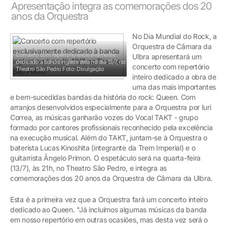
Apresentação integra as comemorações dos 20
anos da Orquestra
No Dia Mundial do Rock, a
Orquestra de Câmara da
Concerto com repertório exclusivamente
Ulbra apresentará um
dedicado à banda inglesa será no dia 13/7, no
concerto com repertório
Theatro São Pedro
Foto: Divulgação
inteiro dedicado a obra de
uma das mais importantes
e bem-sucedidas bandas da história do rock: Queen. Com
arranjos desenvolvidos especialmente para a Orquestra por Iuri
Correa, as músicas ganharão vozes do Vocal TAKT - grupo
formado por cantores profissionais reconhecido pela excelência
na execução musical. Além do TAKT, juntam-se à Orquestra o
baterista Lucas Kinoshita (integrante da Trem Imperial) e o
guitarrista Ângelo Primon. O espetáculo será na quarta-feira
(13/7), às 21h, no Theatro São Pedro, e integra as
comemorações dos 20 anos da Orquestra de Câmara da Ulbra.
Esta é a primeira vez que a Orquestra fará um concerto inteiro
dedicado ao Queen. "Já incluímos algumas músicas da banda
em nosso repertório em outras ocasiões, mas desta vez será o