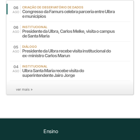
06
CRIAÇÃO DE OBSERVATÓRIO DE DADOS
Congresso da Famurs celebra parceria entre Ulbra
AGO
e municípios
06
INSTITUCIONAL
Presidente da Ulbra, Carlos Melke, visita o campus
AGO
de Santa Maria
05
DIÁLOGO
Presidente da Ulbra recebe visita institucional do
AGO
ex-ministro Carlos Marun
04
INSTITUCIONAL
Ulbra Santa Maria recebe visita do
AGO
superintendente Jairo Jorge
ver mais »
Ensino