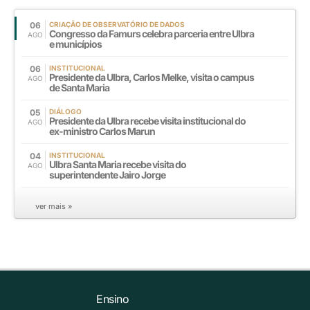
06
CRIAÇÃO DE OBSERVATÓRIO DE DADOS
Congresso da Famurs celebra parceria entre Ulbra
AGO
e municípios
06
INSTITUCIONAL
Presidente da Ulbra, Carlos Melke, visita o campus
AGO
de Santa Maria
05
DIÁLOGO
Presidente da Ulbra recebe visita institucional do
AGO
ex-ministro Carlos Marun
04
INSTITUCIONAL
Ulbra Santa Maria recebe visita do
AGO
superintendente Jairo Jorge
ver mais »
Ensino