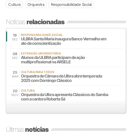
Cultura
Orquestra
Responsabilidade Social
Notícias
relacionadas
19
RESPONSABILIDADE SOCIAL
ULBRA Santa Maria inaugura Banco Vermelho em
DEZ
ato de conscientização
08
EXTENSÃO UNIVERSITÁRIA
Alunos da ULBRA participam de ação
DEZ
multiprofissional na ARSELE
25
CULTURA PARA TODOS
Orquestra de Câmara da Ulbra abre temporada
MAR
2025 com Domingo Clássico
20
CULTURA
Orquestra da Ulbra apresenta Clássicos do Samba
NOV
com a cantora Roberta Sá
Últimas
notícias