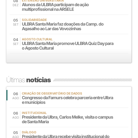
08
EXTENSÃO UNIVERSITÁRIA
Alunos da ULBRA participam de ação
DEZ
multiprofissional na ARSELE
05
SOLIDARIEDADE
ULBRA Santa Maria faz doações da Camp. do
SET
Agasalho ao Lar das Vovozinhas
04
AGOSTO CULTURAL
ULBRA Santa Maria promove ULBRA Quiz Day para
SET
o Agosto Cultural
Últimas
notícias
06
CRIAÇÃO DE OBSERVATÓRIO DE DADOS
Congresso da Famurs celebra parceria entre Ulbra
AGO
e municípios
06
INSTITUCIONAL
Presidente da Ulbra, Carlos Melke, visita o campus
AGO
de Santa Maria
05
DIÁLOGO
Presidente da Ulbra recebe visita institucional do
AGO