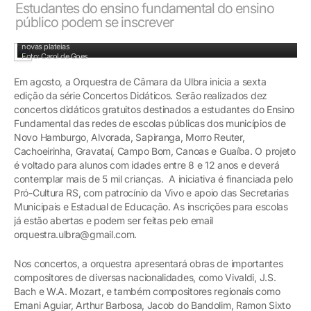
Estudantes do ensino fundamental do ensino
público podem se inscrever
Concerto tem o objetivo de democratizar o acesso à música orquestral e formar
novas plateias
Foto: Carol de Goes
Em agosto, a Orquestra de Câmara da Ulbra inicia a sexta
edição da série Concertos Didáticos. Serão realizados dez
concertos didáticos gratuitos destinados a estudantes do Ensino
Fundamental das redes de escolas públicas dos municípios de
Novo Hamburgo, Alvorada, Sapiranga, Morro Reuter,
Cachoeirinha, Gravataí, Campo Bom, Canoas e Guaíba. O projeto
é voltado para alunos com idades entre 8 e 12 anos e deverá
contemplar mais de 5 mil crianças. A iniciativa é financiada pelo
Pró-Cultura RS, com patrocínio da Vivo e apoio das Secretarias
Municipais e Estadual de Educação. As inscrições para escolas
já estão abertas e podem ser feitas pelo email
orquestra.ulbra@gmail.com.
Nos concertos, a orquestra apresentará obras de importantes
compositores de diversas nacionalidades, como Vivaldi, J.S.
Bach e W.A. Mozart, e também compositores regionais como
Ernani Aguiar, Arthur Barbosa, Jacob do Bandolim, Ramon Sixto