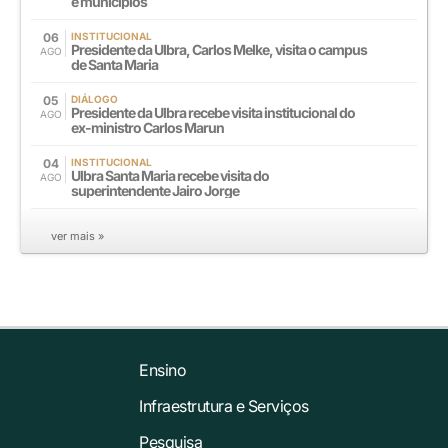
e municípios
06
INSTITUCIONAL
Presidente da Ulbra, Carlos Melke, visita o campus
AGO
de Santa Maria
05
DIÁLOGO
Presidente da Ulbra recebe visita institucional do
AGO
ex-ministro Carlos Marun
04
INSTITUCIONAL
Ulbra Santa Maria recebe visita do
AGO
superintendente Jairo Jorge
ver mais »
Ensino
Infraestrutura e Serviços
Pesquisa