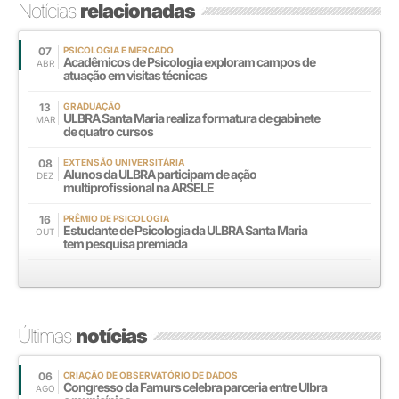
Notícias
relacionadas
07
PSICOLOGIA E MERCADO
Acadêmicos de Psicologia exploram campos de
ABR
atuação em visitas técnicas
13
GRADUAÇÃO
ULBRA Santa Maria realiza formatura de gabinete
MAR
de quatro cursos
08
EXTENSÃO UNIVERSITÁRIA
Alunos da ULBRA participam de ação
DEZ
multiprofissional na ARSELE
16
PRÊMIO DE PSICOLOGIA
Estudante de Psicologia da ULBRA Santa Maria
OUT
tem pesquisa premiada
Últimas
notícias
06
CRIAÇÃO DE OBSERVATÓRIO DE DADOS
Congresso da Famurs celebra parceria entre Ulbra
AGO