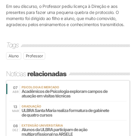
Em seu discurso, o Professor pediu licença à Direção e aos
presentes para fazer uma pequena quebra de protocolo. O
momento foi dirigido ao filho e aluno, que muito comovido,
agradeceu pelos ensinamentos e conhecimentos transmitidos.
Tags
Aluno
Professor
Notícias
relacionadas
07
PSICOLOGIA E MERCADO
Acadêmicos de Psicologia exploram campos de
ABR
atuação em visitas técnicas
13
GRADUAÇÃO
ULBRA Santa Maria realiza formatura de gabinete
MAR
de quatro cursos
08
EXTENSÃO UNIVERSITÁRIA
Alunos da ULBRA participam de ação
DEZ
multiprofissional na ARSELE