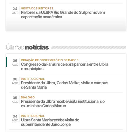
24
VISITA DOS REITORES
Reitores da ULBRA Rio Grande do Sul promovem
OUT
capacitação acadêmica
Últimas
notícias
06
CRIAÇÃO DE OBSERVATÓRIO DE DADOS
Congresso da Famurs celebra parceria entre Ulbra
AGO
e municípios
06
INSTITUCIONAL
Presidente da Ulbra, Carlos Melke, visita o campus
AGO
de Santa Maria
05
DIÁLOGO
Presidente da Ulbra recebe visita institucional do
AGO
ex-ministro Carlos Marun
04
INSTITUCIONAL
Ulbra Santa Maria recebe visita do
AGO
superintendente Jairo Jorge