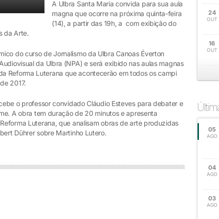
A Ulbra Santa Maria convida para sua aula
24
magna que ocorre na próxima quinta-feira
OUT
(14), a partir das 19h, a com exibição do
 da Arte.
16
OUT
mico do curso de Jornalismo da Ulbra Canoas Éverton
Audiovisual da Ulbra (NPA) e será exibido nas aulas magnas
da Reforma Luterana que acontecerão em todos os campi
de 2017.
recebe o professor convidado Cláudio Esteves para debater e
Últi
ilme. A obra tem duração de 20 minutos e apresenta
a Reforma Luterana, que analisam obras de arte produzidas
05
bert Dührer sobre Martinho Lutero.
AGO
04
AGO
03
AGO