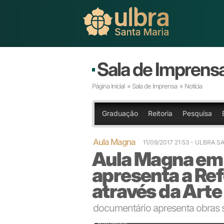
Sala de Imprens
Página Inicial
»
Sala de Imprensa
» Notícia
Graduação
Reitoria
Pesquisa
Aula Magna
11/09/2017 21:53
- ULBRA S
Aula Magna em 
apresenta a Re
através da Arte
documentário apresenta obras 
Aula Magna