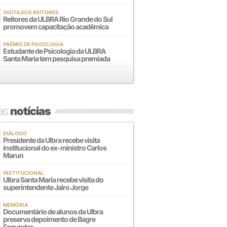
VISITA DOS REITORES
Reitores da ULBRA Rio Grande do Sul
promovem capacitação acadêmica
PRÊMIO DE PSICOLOGIA
Estudante de Psicologia da ULBRA
Santa Maria tem pesquisa premiada
mas
notícias
DIÁLOGO
Presidente da Ulbra recebe visita
institucional do ex-ministro Carlos
Marun
INSTITUCIONAL
Ulbra Santa Maria recebe visita do
superintendente Jairo Jorge
MEMÓRIA
Documentário de alunos da Ulbra
preserva depoimento de Bagre
Fagundes