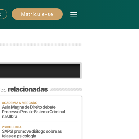
Matricule-se
o
ias
relacionadas
ACADEMIA & MERCADO
Aula Magna de Direito debate
Processo Penal e Sistema Criminal
na Ulbra
PSICOLOGIA
SAPSI promove diálogo sobre as
telas e a psicologia