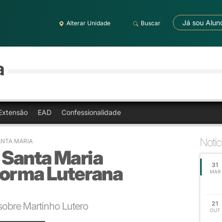
Já sou Alun
Alterar Unidade
Buscar
a
Extensão
EAD
Confessionalidade
Notíc
ANTA MARIA
Santa Maria
31
forma Luterana
MAR
21
sobre Martinho Lutero
OUT