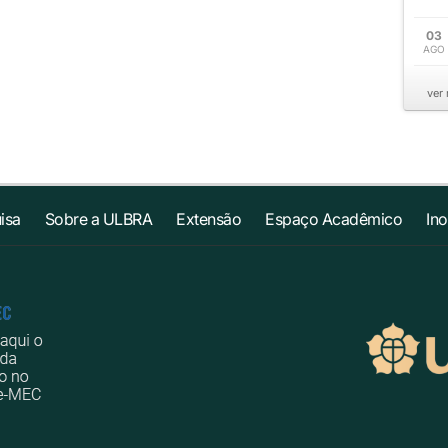
03
AGO
ver
isa
Sobre a ULBRA
Extensão
Espaço Acadêmico
In