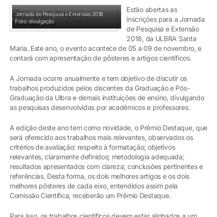
Estão abertas as
Jornada de Pesquisa e Extensão 2018
inscrições para a Jornada
Foto: divulgação
de Pesquisa e Extensão
2018, da ULBRA Santa
Maria. Este ano, o evento acontece de 05 a 09 de novembro, e
contará com apresentação de pôsteres e artigos científicos.
A Jornada ocorre anualmente e tem objetivo de discutir os
trabalhos produzidos pelos discentes da Graduação e Pós-
Graduação da Ulbra e demais instituições de ensino, divulgando
as pesquisas desenvolvidas por acadêmicos e professores.
A edição deste ano tem como novidade, o Prêmio Destaque, que
será oferecido aos trabalhos mais relevantes, observados os
critérios de avaliação: respeito à formatação; objetivos
relevantes, claramente definidos; metodologia adequada;
resultados apresentados com clareza; conclusões pertinentes e
referências. Desta forma, os dois melhores artigos e os dois
melhores pôsteres de cada eixo, entendidos assim pela
Comissão Científica, receberão um Prêmio Destaque.
Para isso, os trabalhos científicos devem estar alinhados a um