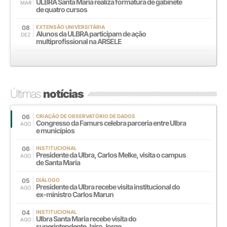
ULBRA Santa Maria realiza formatura de gabinete
MAR
de quatro cursos
08
EXTENSÃO UNIVERSITÁRIA
Alunos da ULBRA participam de ação
DEZ
multiprofissional na ARSELE
Últimas
notícias
06
CRIAÇÃO DE OBSERVATÓRIO DE DADOS
Congresso da Famurs celebra parceria entre Ulbra
AGO
e municípios
06
INSTITUCIONAL
Presidente da Ulbra, Carlos Melke, visita o campus
AGO
de Santa Maria
05
DIÁLOGO
Presidente da Ulbra recebe visita institucional do
AGO
ex-ministro Carlos Marun
04
INSTITUCIONAL
Ulbra Santa Maria recebe visita do
AGO
superintendente Jairo Jorge