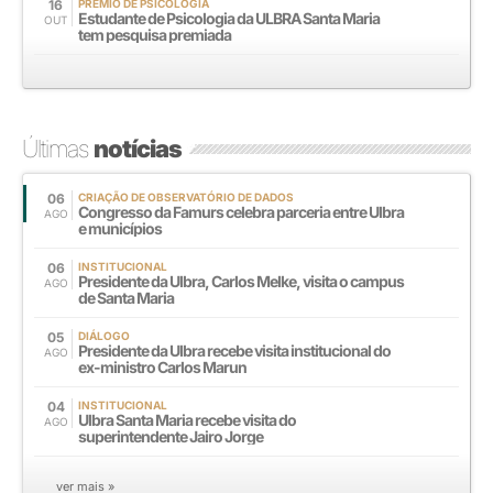
16
PRÊMIO DE PSICOLOGIA
Estudante de Psicologia da ULBRA Santa Maria
OUT
tem pesquisa premiada
Últimas
notícias
06
CRIAÇÃO DE OBSERVATÓRIO DE DADOS
Congresso da Famurs celebra parceria entre Ulbra
AGO
e municípios
06
INSTITUCIONAL
Presidente da Ulbra, Carlos Melke, visita o campus
AGO
de Santa Maria
05
DIÁLOGO
Presidente da Ulbra recebe visita institucional do
AGO
ex-ministro Carlos Marun
04
INSTITUCIONAL
Ulbra Santa Maria recebe visita do
AGO
superintendente Jairo Jorge
ver mais »