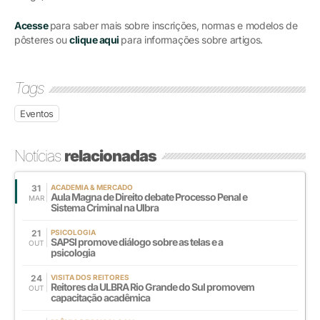
Acesse
para saber mais sobre inscrições, normas e modelos de
pôsteres ou
clique aqui
para informações sobre artigos.
Tags
Eventos
Notícias
relacionadas
31
ACADEMIA & MERCADO
Aula Magna de Direito debate Processo Penal e
MAR
Sistema Criminal na Ulbra
21
PSICOLOGIA
SAPSI promove diálogo sobre as telas e a
OUT
psicologia
24
VISITA DOS REITORES
Reitores da ULBRA Rio Grande do Sul promovem
OUT
capacitação acadêmica