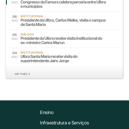
Congresso da Famurs celebra parceria entre Ulbra
AGO
e municípios
06
INSTITUCIONAL
Presidente da Ulbra, Carlos Melke, visita o campus
AGO
de Santa Maria
05
DIÁLOGO
Presidente da Ulbra recebe visita institucional do
AGO
ex-ministro Carlos Marun
04
INSTITUCIONAL
Ulbra Santa Maria recebe visita do
AGO
superintendente Jairo Jorge
ver mais »
Ensino
Infraestrutura e Serviços