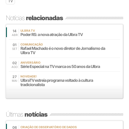
TV
Notícias
relacionadas
14
ULBRA TV
Poder RS: a nova atração da Ulbra TV
ABR
01
COMUNICAÇÃO
Rafael Machado é o novo diretor de Jornalismo da
SET
Ulbra TV
02
ANIVERSÁRIO
Série Especial na TV marca os 50 anos da Ulbra
AGO
27
NOVIDADE!
UlbraTV estreia programa voltado à cultura
MAI
tradicionalista
Últimas
notícias
06
CRIAÇÃO DE OBSERVATÓRIO DE DADOS