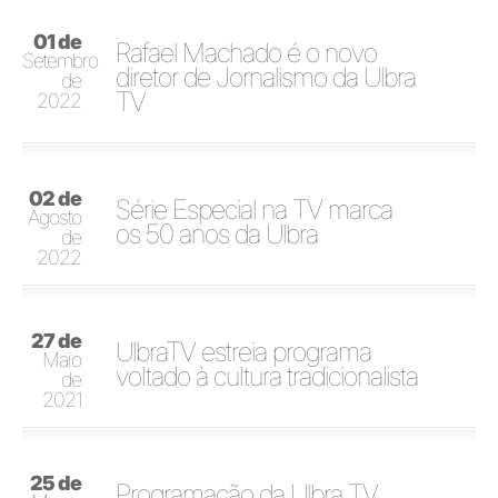
01 de
Rafael Machado é o novo
Setembro
diretor de Jornalismo da Ulbra
de
TV
2022
02 de
Série Especial na TV marca
Agosto
os 50 anos da Ulbra
de
2022
27 de
UlbraTV estreia programa
Maio
voltado à cultura tradicionalista
de
2021
25 de
Programação da Ulbra TV