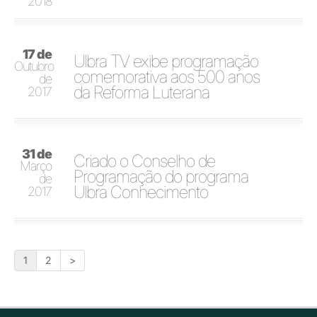
2018
17 de
Ulbra TV exibe programação
Outubro
comemorativa aos 500 anos
de
da Reforma Luterana
2017
31 de
Criado o Conselho de
Março
Programação do programa
de
Ulbra Conhecimento
2017
1
2
>