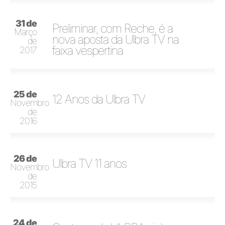
31 de
Preliminar, com Reche, é a
Março
nova aposta da Ulbra TV na
de
faixa vespertina
2017
25 de
12 Anos da Ulbra TV
Novembro
de
2016
26 de
Ulbra TV 11 anos
Novembro
de
2015
24 de