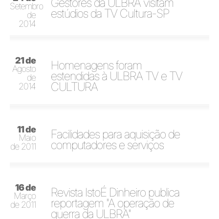
Gestores da ULBRA visitam
Setembro
estúdios da TV Cultura-SP
de
2014
21 de
Homenagens foram
Agosto
estendidas à ULBRA TV e TV
de
CULTURA
2014
11 de
Facilidades para aquisição de
Maio
computadores e serviços
de 2011
16 de
Revista IstoÉ Dinheiro publica
Março
reportagem "A operação de
de 2011
guerra da ULBRA"