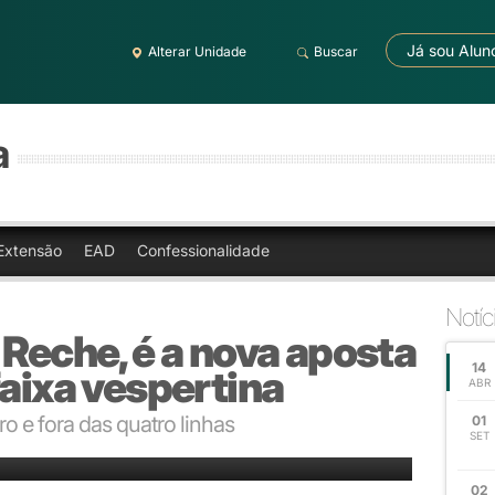
Já sou Alun
Alterar Unidade
Buscar
a
Extensão
EAD
Confessionalidade
Notíc
 Reche, é a nova aposta
14
faixa vespertina
ABR
o e fora das quatro linhas
01
SET
do futebol gaúcho
02