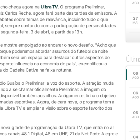
AGO
úcho chega agora na
Ulbra TV
. O programa Preliminar,
iz Carlos Reche, agora fará parte das tardes da emissora. A
27
debates sobre temas de relevância, incluindo tudo o que
MAI
al, sempre contando com a participação de personalidades
segunda-feira, 3 de abril, a partir das 13h.
se mostra empolgado ao encarar o novo desafio. "Acho que
porque poderemos abordar assuntos do futebol da noite
mbém será um espaço para destacar outros aspectos do
Últi
porte influencia na economia do país", exemplificou o
 do Cadeira Cativa na faixa noturna.
06
AGO
io Guaíba o Preliminar: a voz do esporte. A atração muda
ando a se chamar oficialmente Preliminar: a imagem do
06
disponível também aos olhos. Antigamente, tinha o objetivo
AGO
ornadas esportivas. Agora, de cara nova, o programa tem a
da Ulbra TV e ampliar a visão sobre o esporte favorito dos
05
AGO
a nova grade de programação da Ulbra TV, que entra no ar
os canais 48.1 Digital, 48 em UHF, 21 da Net Porto Alegre e
04