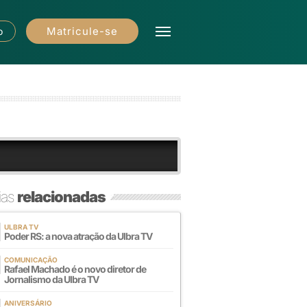
Matricule-se
o
ias
relacionadas
ULBRA TV
Poder RS: a nova atração da Ulbra TV
COMUNICAÇÃO
Rafael Machado é o novo diretor de
Jornalismo da Ulbra TV
ANIVERSÁRIO