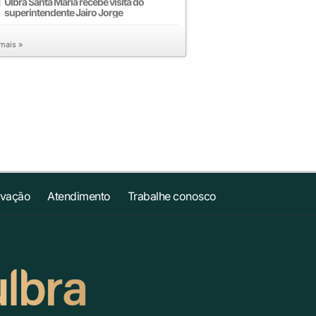
Ulbra Santa Maria recebe visita do
superintendente Jairo Jorge
 mais »
ovação
Atendimento
Trabalhe conosco