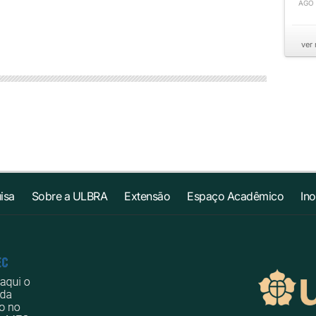
AGO
ver
isa
Sobre a ULBRA
Extensão
Espaço Acadêmico
In