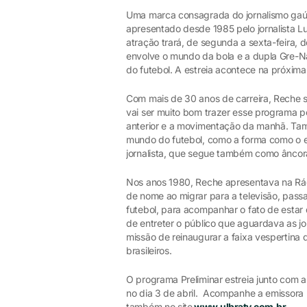
Uma marca consagrada do jornalismo ga
apresentado desde 1985 pelo jornalista Lu
atração trará, de segunda a sexta-feira, 
envolve o mundo da bola e a dupla Gre-N
do futebol. A estreia acontece na próxima 
Com mais de 30 anos de carreira, Reche 
vai ser muito bom trazer esse programa 
anterior e a movimentação da manhã. Ta
mundo do futebol, como a forma como o es
jornalista, que segue também como âncora
Nos anos 1980, Reche apresentava na Rád
de nome ao migrar para a televisão, pass
futebol, para acompanhar o fato de estar 
de entreter o público que aguardava as j
missão de reinaugurar a faixa vespertina 
brasileiros.
O programa Preliminar estreia junto com 
no dia 3 de abril. Acompanhe a emissora n
também no site
www.ulbratv.com.br
.