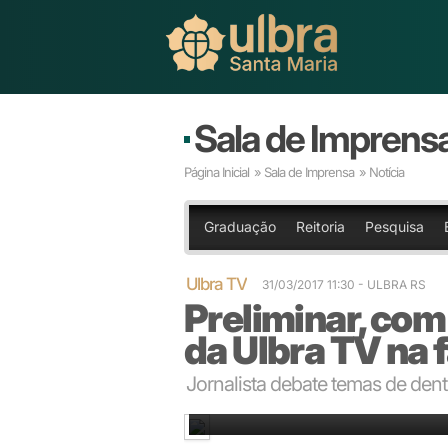
Sala de Imprens
Página Inicial
»
Sala de Imprensa
» Notícia
Graduação
Reitoria
Pesquisa
Ulbra TV
31/03/2017 11:30 - ULBRA RS
Preliminar, com
da Ulbra TV na 
Jornalista debate temas de dentr
O jornalista Luiz Carlos Reche comenta atualidades 