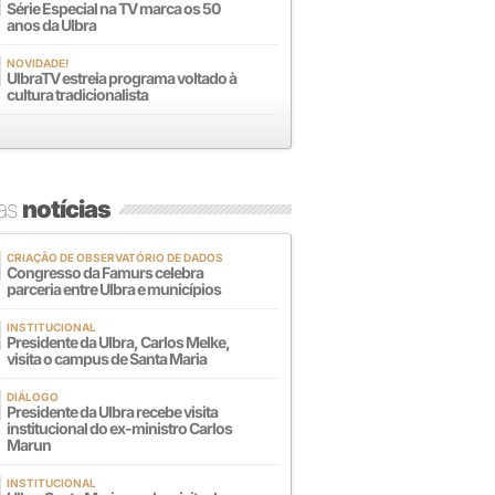
Série Especial na TV marca os 50
anos da Ulbra
NOVIDADE!
UlbraTV estreia programa voltado à
cultura tradicionalista
mas
notícias
CRIAÇÃO DE OBSERVATÓRIO DE DADOS
Congresso da Famurs celebra
parceria entre Ulbra e municípios
INSTITUCIONAL
Presidente da Ulbra, Carlos Melke,
visita o campus de Santa Maria
DIÁLOGO
Presidente da Ulbra recebe visita
institucional do ex-ministro Carlos
Marun
INSTITUCIONAL