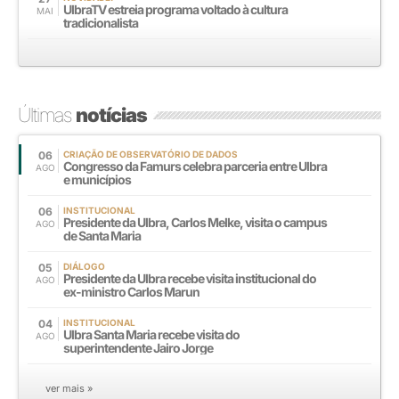
UlbraTV estreia programa voltado à cultura
MAI
tradicionalista
Últimas
notícias
06
CRIAÇÃO DE OBSERVATÓRIO DE DADOS
Congresso da Famurs celebra parceria entre Ulbra
AGO
e municípios
06
INSTITUCIONAL
Presidente da Ulbra, Carlos Melke, visita o campus
AGO
de Santa Maria
05
DIÁLOGO
Presidente da Ulbra recebe visita institucional do
AGO
ex-ministro Carlos Marun
04
INSTITUCIONAL
Ulbra Santa Maria recebe visita do
AGO
superintendente Jairo Jorge
ver mais »