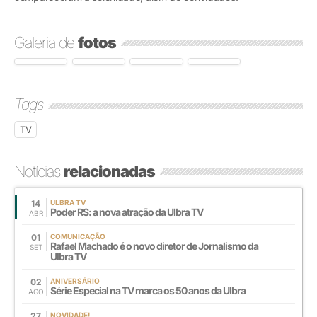
Galeria de
fotos
Tags
TV
Notícias
relacionadas
14
ULBRA TV
Poder RS: a nova atração da Ulbra TV
ABR
01
COMUNICAÇÃO
Rafael Machado é o novo diretor de Jornalismo da
SET
Ulbra TV
02
ANIVERSÁRIO
Série Especial na TV marca os 50 anos da Ulbra
AGO
27
NOVIDADE!