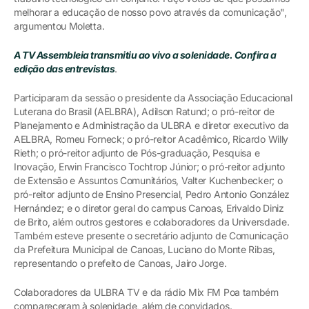
melhorar a educação de nosso povo através da comunicação",
argumentou Moletta.
A TV Assembleia transmitiu ao vivo a solenidade. Confira a
edição das entrevistas
.
Participaram da sessão o presidente da Associação Educacional
Luterana do Brasil (AELBRA), Adilson Ratund; o pró-reitor de
Planejamento e Administração da ULBRA e diretor executivo da
AELBRA, Romeu Forneck; o pró-reitor Acadêmico, Ricardo Willy
Rieth; o pró-reitor adjunto de Pós-graduação, Pesquisa e
Inovação, Erwin Francisco Tochtrop Júnior; o pró-reitor adjunto
de Extensão e Assuntos Comunitários, Valter Kuchenbecker; o
pró-reitor adjunto de Ensino Presencial, Pedro Antonio González
Hernández; e o diretor geral do campus Canoas, Erivaldo Diniz
de Brito, além outros gestores e colaboradores da Universdade.
Também esteve presente o secretário adjunto de Comunicação
da Prefeitura Municipal de Canoas, Luciano do Monte Ribas,
representando o prefeito de Canoas, Jairo Jorge.
Colaboradores da ULBRA TV e da rádio Mix FM Poa também
compareceram à solenidade, além de convidados.