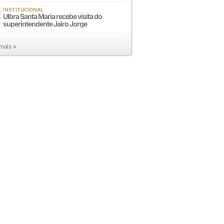
INSTITUCIONAL
Ulbra Santa Maria recebe visita do
superintendente Jairo Jorge
 mais »