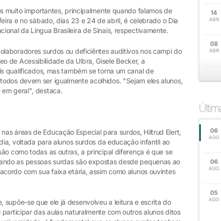
tos muito importantes, principalmente quando falamos de
14
eira e no sábado, dias 23 e 24 de abril, é celebrado o Dia
ABR
ional da Língua Brasileira de Sinais, respectivamente.
08
colaboradores surdos ou deficiêntes auditivos nos campi do
ABR
 de Acessibilidade da Ulbra, Gisele Becker, a
ais qualificados, mas também se torna um canal de
todos devem ser igualmente acolhidos. "Sejam eles alunos,
 em geral", destaca.
Últi
06
as áreas de Educação Especial para surdos, Hiltrud Elert,
AGO
dia, voltada para alunos surdos da educação infantil ao
ão como todas as outras, a principal diferença é que se
uando as pessoas surdas são expostas desde pequenas ao
06
AGO
 acordo com sua faixa etária, assim como alunos ouvintes
05
AGO
supõe-se que ele já desenvolveu a leitura e escrita do
participar das aulas naturalmente com outros alunos ditos