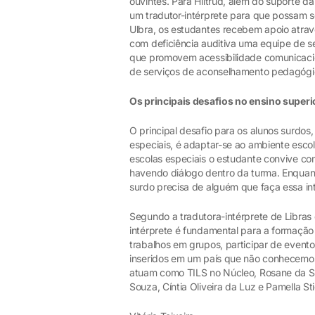
ouvintes. Para Hiltrud, além do suporte d
um tradutor-intérprete para que possam 
Ulbra, os estudantes recebem apoio atravé
com deficiência auditiva uma equipe de set
que promovem acessibilidade comunicacio
de serviços de aconselhamento pedagógic
Os principais desafios no ensino superi
O principal desafio para os alunos surdo
especiais, é adaptar-se ao ambiente escola
escolas especiais o estudante convive com
havendo diálogo dentro da turma. Enquant
surdo precisa de alguém que faça essa i
Segundo a tradutora-intérprete de Libras 
intérprete é fundamental para a formação d
trabalhos em grupos, participar de event
inseridos em um país que não conhecemos 
atuam como TILS no Núcleo, Rosane da Silv
Souza, Cíntia Oliveira da Luz e Pamella St