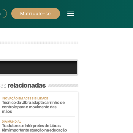
Matricule-se
o
ias
relacionadas
INOVAÇÃO EM ACESSIBILIDADE
Técnico da Ulbra adapta carrinho de
controle para o movimento das
mãos
DIA MUNDIAL
Tradutores e Intérpretes de Libras
têm importante atuação na educação