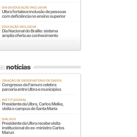
DIA DA EDUCAÇÃO INCLUSIVA
Ulbra fortalece inclusão de pessoas
com deficiência no ensino superior
EDUCAÇÃO INCLUSIVA
Dia Nacional do Braille: sistema
amplia oferta ao conhecimento
mas
notícias
CRIAÇÃO DE OBSERVATÓRIO DE DADOS
Congresso da Famurs celebra
parceria entre Ulbra e municípios
INSTITUCIONAL
Presidente da Ulbra, Carlos Melke,
visita o campus de Santa Maria
DIÁLOGO
Presidente da Ulbra recebe visita
institucional do ex-ministro Carlos
Marun