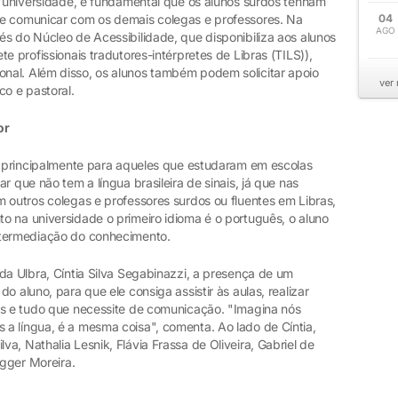
a universidade, é fundamental que os alunos surdos tenham
se comunicar com os demais colegas e professores. Na
04
AGO
s do Núcleo de Acessibilidade, que disponibiliza aos alunos
e profissionais tradutores-intérpretes de Libras (TILS)),
nal. Além disso, os alunos também podem solicitar apoio
ver
o e pastoral.
or
s, principalmente para aqueles que estudaram em escolas
r que não tem a língua brasileira de sinais, já que nas
 outros colegas e professores surdos ou fluentes em Libras,
o na universidade o primeiro idioma é o português, o aluno
ntermediação do conhecimento.
da Ulbra, Cíntia Silva Segabinazzi, a presença de um
o aluno, para que ele consiga assistir às aulas, realizar
os e tudo que necessite de comunicação. "Imagina nós
a língua, é a mesma coisa", comenta. Ao lado de Cíntia,
a, Nathalia Lesnik, Flávia Frassa de Oliveira, Gabriel de
igger Moreira.