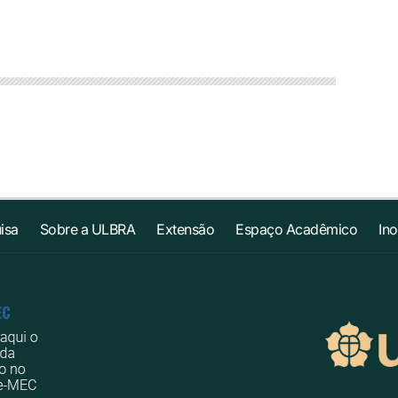
isa
Sobre a ULBRA
Extensão
Espaço Acadêmico
In