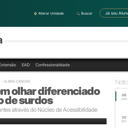
Já sou Alun
Alterar Unidade
Buscar
a
Extensão
EAD
Confessionalidade
Notíc
0
- ULBRA CANOAS
m olhar diferenciado
08
o de surdos
JAN
antes através do Núcleo de Acessibilidade
 e atividades nos campi da Ulbra
30
SET