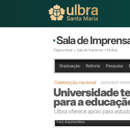
Sala de Imprens
Página Inicial
»
Sala de Imprensa
» Notícia
Graduação
Reitoria
Pesquisa
Celebração nacional
23/04/2021 09:0
Universidade te
para a educaçã
Ulbra oferece apoio para estud
Tradutores-intérpretes de Libras participam de aulas
Foto: Arquivo/Ulbra