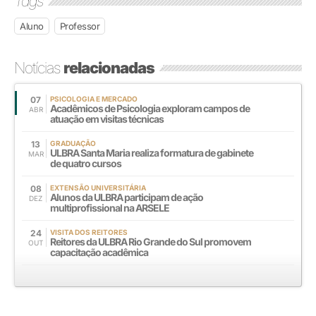
Tags
Aluno
Professor
Notícias
relacionadas
07
PSICOLOGIA E MERCADO
Acadêmicos de Psicologia exploram campos de
ABR
atuação em visitas técnicas
13
GRADUAÇÃO
ULBRA Santa Maria realiza formatura de gabinete
MAR
de quatro cursos
08
EXTENSÃO UNIVERSITÁRIA
Alunos da ULBRA participam de ação
DEZ
multiprofissional na ARSELE
24
VISITA DOS REITORES
Reitores da ULBRA Rio Grande do Sul promovem
OUT
capacitação acadêmica