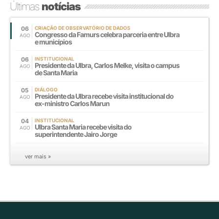
Últimas
notícias
06
CRIAÇÃO DE OBSERVATÓRIO DE DADOS
Congresso da Famurs celebra parceria entre Ulbra
AGO
e municípios
06
INSTITUCIONAL
Presidente da Ulbra, Carlos Melke, visita o campus
AGO
de Santa Maria
05
DIÁLOGO
Presidente da Ulbra recebe visita institucional do
AGO
ex-ministro Carlos Marun
04
INSTITUCIONAL
Ulbra Santa Maria recebe visita do
AGO
superintendente Jairo Jorge
ver mais »